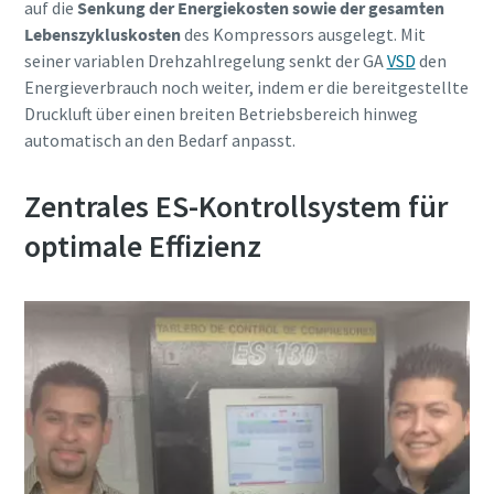
auf die
Senkung der Energiekosten sowie der gesamten
Anforderungstyp
Lebenszykluskosten
des Kompressors ausgelegt. Mit
10 Schritte hin zu einer umweltfreundlichen
seiner variablen Drehzahlregelung senkt der GA
VSD
den
und effizienteren Produktion
Energieverbrauch noch weiter, indem er die bereitgestellte
Beliebige Frage oder Anforderung
Druckluft über einen breiten Betriebsbereich hinweg
CO2-Reduzierung für eine umweltfreundliche Produktion
automatisch an den Bedarf anpasst.
– alles, was Sie wissen müssen
Zentrales ES-Kontrollsystem für
Erfahren Sie mehr
optimale Effizienz
Wenn Sie diese Anfrage absenden,
kann Atlas Copco Sie anhand der
gesammelten Informationen
kontaktieren. Weitere
Informationen finden Sie in
unserer Datenschutzrichtlinie.