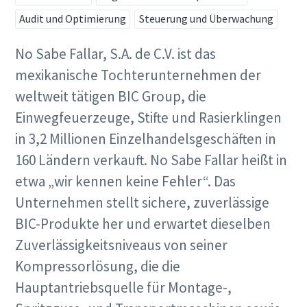
Audit und Optimierung
Steuerung und Überwachung
Alle mit (*) gekennzeichnete Felder sind
Pflichtfelder.
No Sabe Fallar, S.A. de C.V. ist das
mexikanische Tochterunternehmen der
Persönliche Angaben
weltweit tätigen BIC Group, die
Vorname
Einwegfeuerzeuge, Stifte und Rasierklingen
in 3,2 Millionen Einzelhandelsgeschäften in
160 Ländern verkauft. No Sabe Fallar heißt in
Nachname
etwa „wir kennen keine Fehler“. Das
Unternehmen stellt sichere, zuverlässige
E-Mail
BIC-Produkte her und erwartet dieselben
Zuverlässigkeitsniveaus von seiner
Kompressorlösung, die die
Telefon
Hauptantriebsquelle für Montage-,
Weitere Informationen