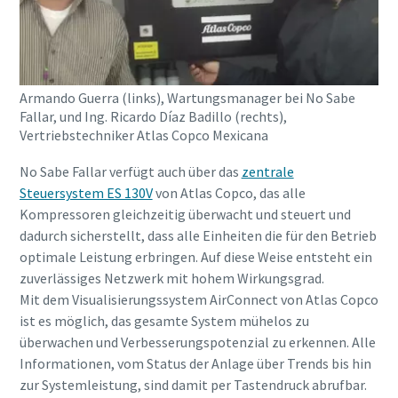
Ich habe die
Datenschutzrichtlinie
gelesen und akzeptiert.
Ich erkläre mich hiermit
Armando Guerra (links), Wartungsmanager bei No Sabe
ausdrücklich damit
Fallar, und Ing. Ricardo Díaz Badillo (rechts),
einverstanden, dass Atlas
Vertriebstechniker Atlas Copco Mexicana
Copco mir
Marketinginformationen
No Sabe Fallar verfügt auch über das
zentrale
Alles, was Sie über Ihren pneumatischen
über seine Produkte
Steuersystem ES 130V
von Atlas Copco, das alle
zusendet, mich auf
Förderprozess wissen müssen
Kompressoren gleichzeitig überwacht und steuert und
freiwilliger Basis zur
dadurch sicherstellt, dass alle Einheiten die für den Betrieb
Teilnahme an Online-
Entdecken Sie, wie Sie einen effizienteren pneumatischen
Umfragen einlädt oder seine
optimale Leistung erbringen. Auf diese Weise entsteht ein
Förderprozess schaffen können.
Vertriebsmitarbeiter direkt
zuverlässiges Netzwerk mit hohem Wirkungsgrad.
auf mich zukommen lässt.
Mit dem Visualisierungssystem AirConnect von Atlas Copco
Mir ist bekannt, dass ich
Erfahren Sie mehr
ist es möglich, das gesamte System mühelos zu
meine Zustimmung
überwachen und Verbesserungspotenzial zu erkennen. Alle
gegenüber Atlas Copco
jederzeit widerrufen kann.
Informationen, vom Status der Anlage über Trends bis hin
zur Systemleistung, sind damit per Tastendruck abrufbar.