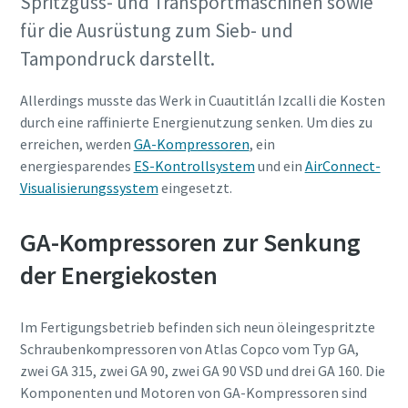
Spritzguss- und Transportmaschinen sowie
für die Ausrüstung zum Sieb- und
Firma
Tampondruck darstellt.
Allerdings musste das Werk in Cuautitlán Izcalli die Kosten
Land
durch eine raffinierte Energienutzung senken. Um dies zu
erreichen, werden
GA-Kompressoren
, ein
energiesparendes
ES-Kontrollsystem
und ein
AirConnect-
Straße
Visualisierungssystem
eingesetzt.
GA-Kompressoren zur Senkung
Stadt
der Energiekosten
Postleitzahl
Im Fertigungsbetrieb befinden sich neun öleingespritzte
Schraubenkompressoren von Atlas Copco vom Typ GA,
zwei GA 315, zwei GA 90, zwei GA 90 VSD und drei GA 160. Die
Anfordern
Komponenten und Motoren von GA-Kompressoren sind