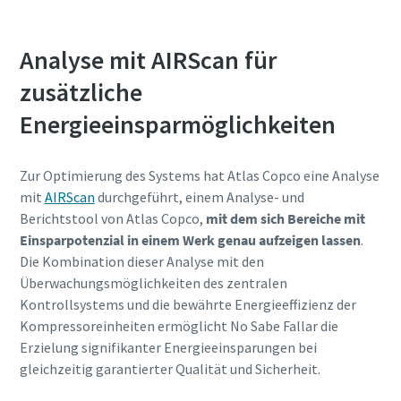
Absenden
Analyse mit AIRScan für
zusätzliche
Anti-Roboter-Verifizierung
Hier klicken
Energieeinsparmöglichkeiten
Friendly
Captcha ⇗
Zur Optimierung des Systems hat Atlas Copco eine Analyse
mit
AIRScan
durchgeführt, einem Analyse- und
Berichtstool von Atlas Copco,
mit dem sich Bereiche mit
Einsparpotenzial in einem Werk genau aufzeigen lassen
.
Die Kombination dieser Analyse mit den
Überwachungsmöglichkeiten des zentralen
Kontrollsystems und die bewährte Energieeffizienz der
Kompressoreinheiten ermöglicht No Sabe Fallar die
Erzielung signifikanter Energieeinsparungen bei
gleichzeitig garantierter Qualität und Sicherheit.