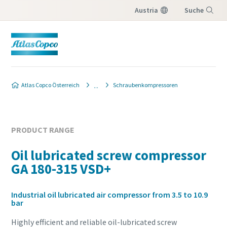
Austria
Suche
Menü
Produktanfrage
Atlas Copco Österreich
Schraubenkompressoren
Wenn Sie ein Angebot von Ihrem Atlas Copco-
Verkaufsberater erhalten möchten, füllen Sie
bitte das unten stehende Formular aus. Wir
PRODUCT RANGE
lassen Ihnen die gewünschten
Oil lubricated screw compressor
Angebotsinformationen kurzfristig
zukommen.
GA 180-315 VSD+
Sie können uns auch direkt eine Nachricht
senden, indem Sie auf die folgende E-Mail-
Industrial oil lubricated air compressor from 3.5 to 10.9
Adresse
bar
klicken:
website.austria@atlascopco.com
Highly efficient and reliable oil-lubricated screw