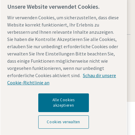
Unsere Website verwendet Cookies.
Wir verwenden Cookies, um sicherzustellen, dass diese
Website korrekt funktioniert, Ihr Erlebnis zu
verbessern und Ihnen relevante Inhalte anzuzeigen.
Sie haben die Kontrolle: Akzeptieren Sie alle Cookies,
erlauben Sie nur unbedingt erforderliche Cookies oder
verwalten Sie Ihre Einstellungen Bitte beachten Sie,
dass einige Funktionen möglicherweise nicht wie
Rechtliche Hinweise und Datenschutzerklärung
vorgesehen funktionieren, wenn nur unbedingt
Cookies verwalten
Barrierefreiheit
Sitemap
erforderliche Cookies aktiviert sind.
Schau dir unsere
Cookie-Richtlinie an
© 2026 Atlas Copco GmbH
Alle Cookies
akzeptieren
Entdecken Sie, wie die Atlas Copco Group
Technologien ermöglicht, die die Zukunft verändern.
Cookies verwalten
Besuchen Sie die Website der Atlas Copco Group
Teil der Atlas Copco Group