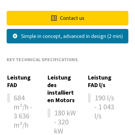
Firma
Contact us
Simple in concept, advanced in design (2 min)
Land
KEY TECHNICAL SPECIFICATIONS
Straße
Leistung
Leistung
Leistung
FAD
Stadt
des
FAD l/s
installiert
684
190 l/s
en Motors
m³/h -
- 1 043
Postleitzahl
180 kW
3 636
l/s
- 320
m³/h
Anfordern
kW