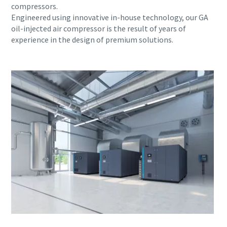
compressors.
Engineered using innovative in-house technology, our GA
Alle mit (*) gekennzeichnete Felder sind
oil-injected air compressor is the result of years of
Pflichtfelder.
experience in the design of premium solutions.
Persönliche Angaben
Vorname
Nachname
E-Mail
Telefon
Weitere Informationen