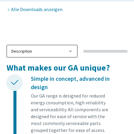
Ich habe die
Alle Downloads anzeigen
Datenschutzrichtlinie
gelesen und akzeptiert.
Ich erkläre mich hiermit
ausdrücklich damit
einverstanden, dass Atlas
Copco mir
Marketinginformationen
Alles, was Sie über Ihren pneumatischen
über seine Produkte
What makes our GA unique?
zusendet, mich auf
Förderprozess wissen müssen
freiwilliger Basis zur
Simple in concept, advanced in
Teilnahme an Online-
Entdecken Sie, wie Sie einen effizienteren pneumatischen
design
Umfragen einlädt oder seine
Förderprozess schaffen können.
Vertriebsmitarbeiter direkt
Our GA range is designed for reduced
auf mich zukommen lässt.
energy consumption, high reliability
Mir ist bekannt, dass ich
Erfahren Sie mehr
and serviceability. All components are
meine Zustimmung
gegenüber Atlas Copco
designed for ease of service with the
jederzeit widerrufen kann.
most commonly serviceable parts
grouped together for ease of access.