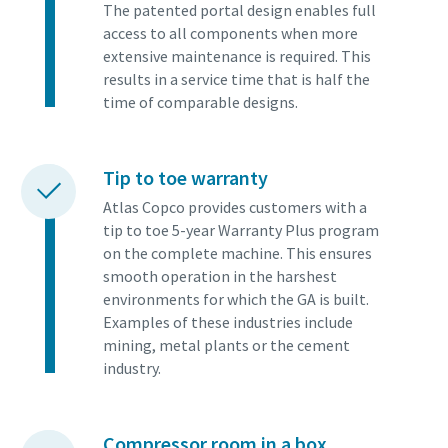
The patented portal design enables full
access to all components when more
Absenden
extensive maintenance is required. This
results in a service time that is half the
Anti-Roboter-Verifizierung
time of comparable designs.
Hier klicken
Friendly
Captcha ⇗
Tip to toe warranty
Atlas Copco provides customers with a
tip to toe 5-year Warranty Plus program
on the complete machine. This ensures
smooth operation in the harshest
environments for which the GA is built.
Examples of these industries include
mining, metal plants or the cement
industry.
Compressor room in a box