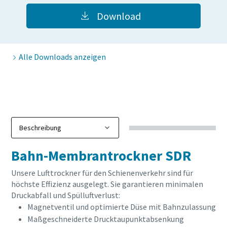
Anforderungstyp
Download
10 Schritte hin zu einer umweltfreundlichen
und effizienteren Produktion
Beliebige Frage oder Anforderung
CO2-Reduzierung für eine umweltfreundliche Produktion
Alle Downloads anzeigen
– alles, was Sie wissen müssen
Erfahren Sie mehr
Bahn-Membrantrockner SDR
Wenn Sie diese Anfrage absenden,
kann Atlas Copco Sie anhand der
Unsere Lufttrockner für den Schienenverkehr sind für
gesammelten Informationen
höchste Effizienz ausgelegt. Sie garantieren minimalen
kontaktieren. Weitere
Druckabfall und Spülluftverlust:
Informationen finden Sie in
Magnetventil und optimierte Düse mit Bahnzulassung
unserer Datenschutzrichtlinie.
Maßgeschneiderte Drucktaupunktabsenkung