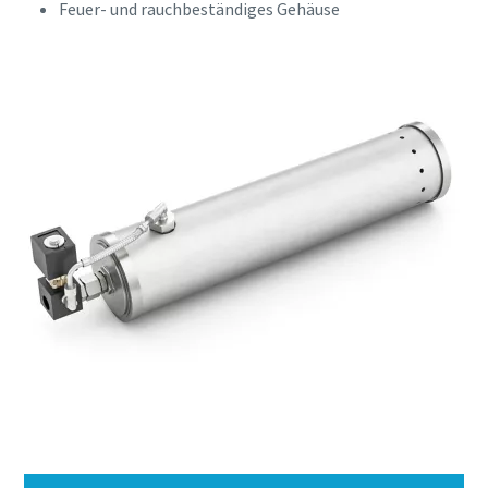
Feuer- und rauchbeständiges Gehäuse
Ich habe die
Datenschutzrichtlinie
gelesen und akzeptiert.
Ich erkläre mich hiermit
ausdrücklich damit
einverstanden, dass Atlas
Copco mir
Marketinginformationen
Alles, was Sie über Ihren pneumatischen
über seine Produkte
zusendet, mich auf
Förderprozess wissen müssen
freiwilliger Basis zur
Teilnahme an Online-
Entdecken Sie, wie Sie einen effizienteren pneumatischen
Umfragen einlädt oder seine
Förderprozess schaffen können.
Vertriebsmitarbeiter direkt
auf mich zukommen lässt.
Mir ist bekannt, dass ich
Erfahren Sie mehr
meine Zustimmung
gegenüber Atlas Copco
jederzeit widerrufen kann.