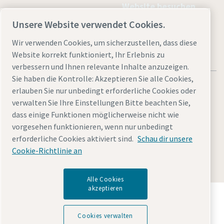
Website besuchen
Unsere Website verwendet Cookies.
Wir verwenden Cookies, um sicherzustellen, dass diese
Website korrekt funktioniert, Ihr Erlebnis zu
verbessern und Ihnen relevante Inhalte anzuzeigen.
Sie haben die Kontrolle: Akzeptieren Sie alle Cookies,
erlauben Sie nur unbedingt erforderliche Cookies oder
verwalten Sie Ihre Einstellungen Bitte beachten Sie,
dass einige Funktionen möglicherweise nicht wie
Rechtliche Hinweise und Datenschutzerklärung
vorgesehen funktionieren, wenn nur unbedingt
Cookies verwalten
Barrierefreiheit
Sitemap
erforderliche Cookies aktiviert sind.
Schau dir unsere
Cookie-Richtlinie an
© 2026 Atlas Copco GmbH
Alle Cookies
akzeptieren
Entdecken Sie, wie die Atlas Copco Group
Technologien ermöglicht, die die Zukunft verändern.
Cookies verwalten
Besuchen Sie die Website der Atlas Copco Group