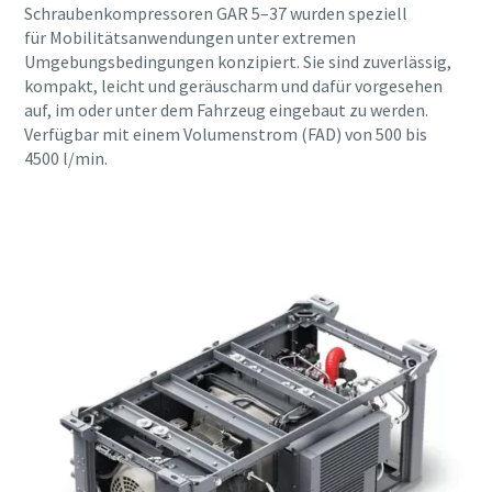
Schraubenkompressoren GAR 5–37 wurden speziell
für Mobilitätsanwendungen unter extremen
Alle mit (*) gekennzeichnete Felder sind
Umgebungsbedingungen konzipiert. Sie sind zuverlässig,
Pflichtfelder.
kompakt, leicht und geräuscharm und dafür vorgesehen
auf, im oder unter dem Fahrzeug eingebaut zu werden.
Persönliche Angaben
Verfügbar mit einem Volumenstrom (FAD) von 500 bis
4500 l/min.
Vorname
Nachname
E-Mail
Telefon
Weitere Informationen