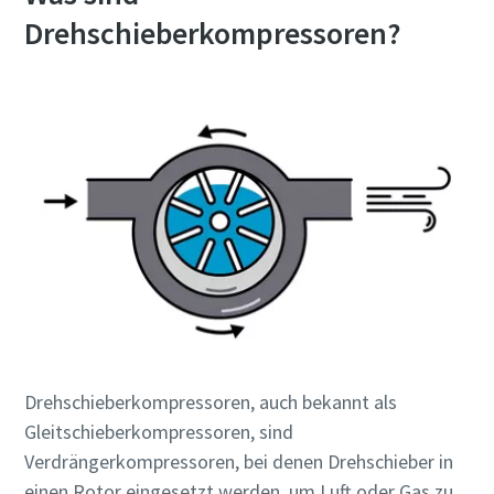
Drehschieberkompressoren?
Firma
Land
Straße
Stadt
Postleitzahl
Drehschieberkompressoren, auch bekannt als
Gleitschieberkompressoren, sind
Anfordern
Verdrängerkompressoren, bei denen Drehschieber in
einen Rotor eingesetzt werden, um Luft oder Gas zu