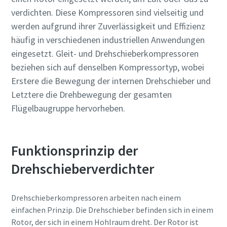
Anforderungstyp
verdichten. Diese Kompressoren sind vielseitig und
10 Schritte hin zu einer umweltfreundlichen
werden aufgrund ihrer Zuverlässigkeit und Effizienz
und effizienteren Produktion
häufig in verschiedenen industriellen Anwendungen
Beliebige Frage oder Anforderung
eingesetzt. Gleit- und Drehschieberkompressoren
CO2-Reduzierung für eine umweltfreundliche Produktion
beziehen sich auf denselben Kompressortyp, wobei
– alles, was Sie wissen müssen
Erstere die Bewegung der internen Drehschieber und
Letztere die Drehbewegung der gesamten
Erfahren Sie mehr
Flügelbaugruppe hervorheben.
Funktionsprinzip der
Wenn Sie diese Anfrage absenden,
Drehschieberverdichter
kann Atlas Copco Sie anhand der
gesammelten Informationen
kontaktieren. Weitere
Drehschieberkompressoren arbeiten nach einem
Informationen finden Sie in
einfachen Prinzip. Die Drehschieber befinden sich in einem
unserer Datenschutzrichtlinie.
Rotor, der sich in einem Hohlraum dreht. Der Rotor ist