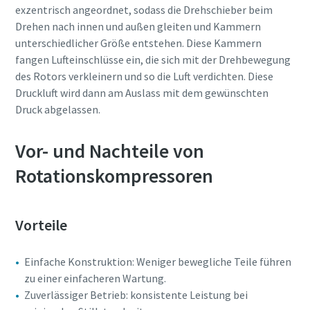
exzentrisch angeordnet, sodass die Drehschieber beim
Ich habe die
Drehen nach innen und außen gleiten und Kammern
Datenschutzrichtlinie
gelesen und akzeptiert.
unterschiedlicher Größe entstehen. Diese Kammern
fangen Lufteinschlüsse ein, die sich mit der Drehbewegung
Ich erkläre mich hiermit
des Rotors verkleinern und so die Luft verdichten. Diese
ausdrücklich damit
Druckluft wird dann am Auslass mit dem gewünschten
einverstanden, dass Atlas
Druck abgelassen.
Copco mir
Marketinginformationen
Alles, was Sie über Ihren pneumatischen
über seine Produkte
Vor- und Nachteile von
zusendet, mich auf
Förderprozess wissen müssen
Rotationskompressoren
freiwilliger Basis zur
Teilnahme an Online-
Entdecken Sie, wie Sie einen effizienteren pneumatischen
Umfragen einlädt oder seine
Förderprozess schaffen können.
Vertriebsmitarbeiter direkt
Vorteile
auf mich zukommen lässt.
Mir ist bekannt, dass ich
Erfahren Sie mehr
meine Zustimmung
Einfache Konstruktion: Weniger bewegliche Teile führen
gegenüber Atlas Copco
zu einer einfacheren Wartung.
jederzeit widerrufen kann.
Zuverlässiger Betrieb: konsistente Leistung bei