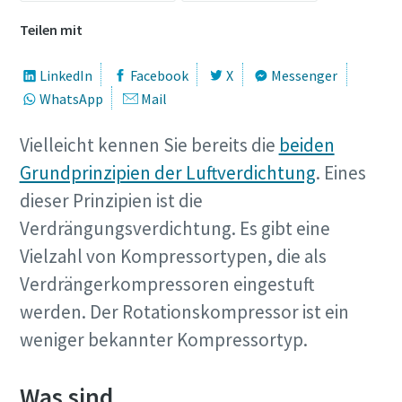
Teilen mit
Alle mit (*) gekennzeichnete Felder sind
Pflichtfelder.
LinkedIn
Facebook
X
Messenger
Persönliche Angaben
WhatsApp
Mail
Vielleicht kennen Sie bereits die
beiden
Vorname
Grundprinzipien der Luftverdichtung
. Eines
dieser Prinzipien ist die
Nachname
Verdrängungsverdichtung. Es gibt eine
Vielzahl von Kompressortypen, die als
Verdrängerkompressoren eingestuft
E-Mail
werden. Der Rotationskompressor ist ein
weniger bekannter Kompressortyp.
Telefon
Was sind
Weitere Informationen