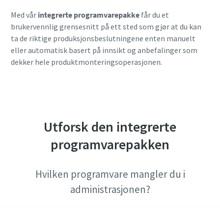
Les mer i vår personvernerklæring.
Med vår
integrerte programvarepakke
får du et
brukervennlig grensesnitt på ett sted som gjør at du kan
Jeg har lest og godtatt
personvernerklæringen
ta de riktige produksjonsbeslutningene enten manuelt
eller automatisk basert på innsikt og anbefalinger som
dekker hele produktmonteringsoperasjonen.
Send
Jeg er ikke en robot
Klikk for å starte verifiseringen
Utforsk den integrerte
Friendly
Captcha ⇗
programvarepakken
Hvilken programvare mangler du i
administrasjonen?