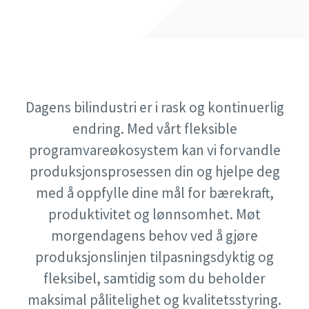
Etternavn
E-post
Se våre programvarealternativer
Telefon
Dagens bilindustri er i rask og kontinuerlig
endring. Med vårt fleksible
Ytterligere informasjon
programvareøkosystem kan vi forvandle
produksjonsprosessen din og hjelpe deg
Firma
med å oppfylle dine mål for bærekraft,
produktivitet og lønnsomhet. Møt
morgendagens behov ved å gjøre
Land
produksjonslinjen tilpasningsdyktig og
fleksibel, samtidig som du beholder
Postnummer
maksimal pålitelighet og kvalitetsstyring.