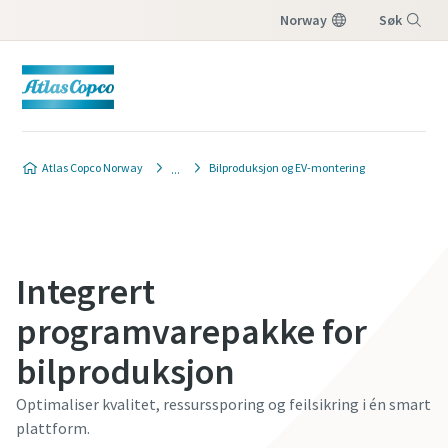
Norway
Søk
Meny
Kontakt oss
Atlas Copco Norway
Bilproduksjon og EV-montering
Vennligst fyll ut informasjonen nedenfor, så
tar vi kontakt.
Integrert
Obligatoriske felt er merket med (*)
Personopplysninger
programvarepakke for
bilproduksjon
Fornavn
Optimaliser kvalitet, ressurssporing og feilsikring i én smart
plattform.