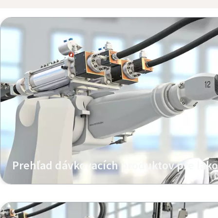
Prehľad dávkovacích produktov pre lak
Zistite viac o našich dávkovacích systémoch a kompone
lakovniach