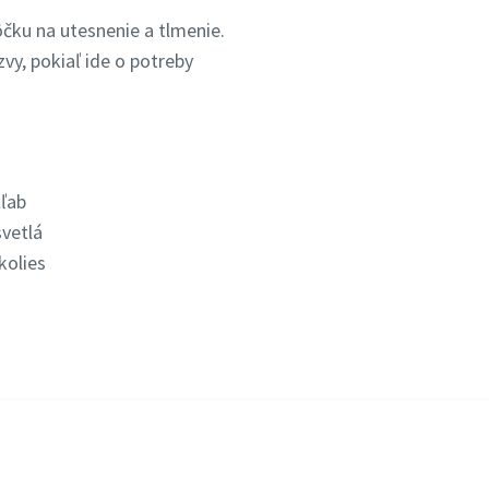
ôčku na utesnenie a tlmenie.
vy, pokiaľ ide o potreby
ľab
vetlá
kolies