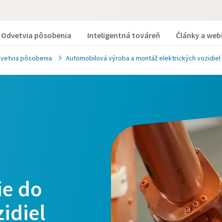
Odvetvia pôsobenia
Inteligentná továreň
Články a web
vetvia pôsobenia
Automobilová výroba a montáž elektrických vozidiel
ie do
idiel