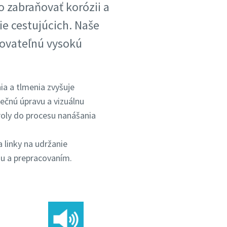
o zabraňovať korózii a
ie cestujúcich. Naše
kovateľnú vysokú
a a tlmenia zvyšuje
ečnú úpravu a vizuálnu
roly do procesu nanášania
a linky na udržanie
ou a prepracovaním.