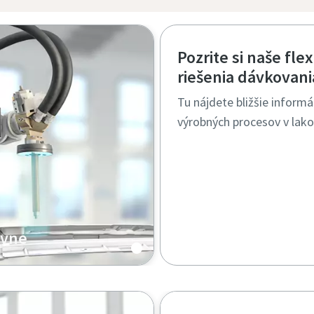
Pozrite si naše fl
riešenia dávkovani
Tu nájdete bližšie informá
výrobných procesov v lako
ovne
ntoch používaných v