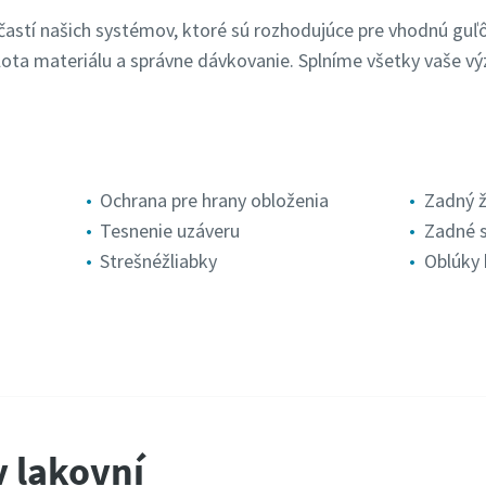
účastí našich systémov, ktoré sú rozhodujúce pre vhodnú guľ
lota materiálu a správne dávkovanie. Splníme všetky vaše výz
Ochrana pre hrany obloženia
Zadný ž
Tesnenie uzáveru
Zadné s
Strešnéžliabky
Oblúky 
Kontaktujte našich odborníkov
v lakovní