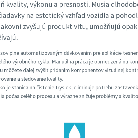
ň kvality, výkonu a presnosti. Musia dlhodob
žiadavky na estetický vzhľad vozidla a pohodl
 lakovni zvyšujú produktivitu, umožňujú opa
ívajú.
ov plne automatizovaným dávkovaním pre aplikácie tesneni
celého výrobného cyklu. Manuálna práca je obmedzená na kon
itu môžete ďalej zvýšiť pridaním komponentov vizuálnej kont
ovanie a sledovanie kvality.
 je stanica na čistenie trysiek, eliminuje potrebu zastaveni
a počas celého procesu a výrazne znižuje problémy s kvalit