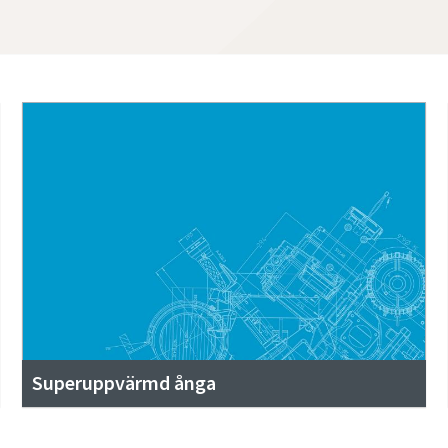
Superuppvärmd ånga