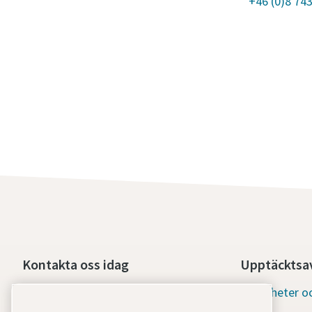
+46 (0)8 74
Kontakta oss idag
Upptäcktsav
Nödlägessupport dygnet runt
Nyheter oc