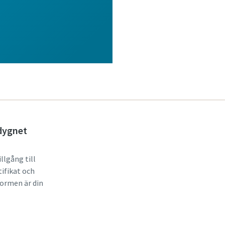
 dygnet
illgång till
ifikat och
ormen är din