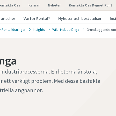
ontakta Oss
Karriär
Nyheter
Kontakta Oss Dygnet Runt
ranscher
Varför Rental?
Nyheter och berättelser
Ins
y Rentallösningar
Insights
Wiki: industriånga
Grundläggande om
nga
 industriprocesserna. Enheterna är stora,
r ett verkligt problem. Med dessa basfakta
striella ångpannor.