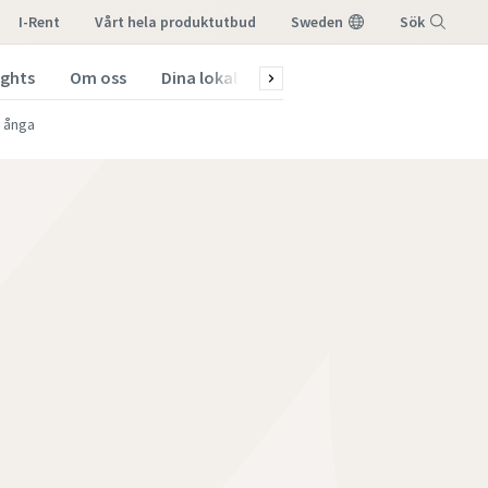
I-Rent
vårt hela produktutbud
Sweden
Sök
ights
Om oss
Dina lokala kontakter
Meny
 ånga