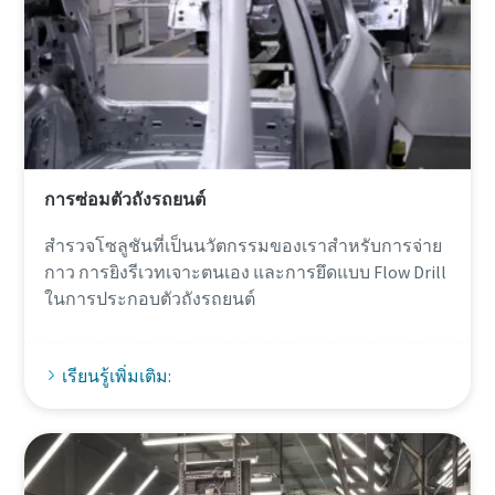
Anti-Robot Verification
Anti-Robot Verification
Click to start verification
Click to start verification
Friendly
Friendly
Captcha ⇗
Captcha ⇗
การซ่อมตัวถังรถยนต์
สํารวจโซลูชันที่เป็นนวัตกรรมของเราสําหรับการจ่าย
กาว การยิงรีเวทเจาะตนเอง และการยึดแบบ Flow Drill
ในการประกอบตัวถังรถยนต์
เรียนรู้เพิ่มเติม: