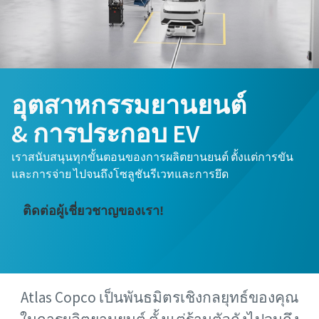
นามสกุล
นามสกุล
อีเมล
อีเมล
อุตสาหกรรมยานยนต์
โทรศัพท์
โทรศัพท์
& การประกอบ EV
เราสนับสนุนทุกขั้นตอนของการผลิตยานยนต์ ตั้งแต่การขัน
ข้อมูลเพิ่มเติม
ข้อมูลเพิ่มเติม
และการจ่าย ไปจนถึงโซลูชันรีเวทและการยึด
บริษัท
บริษัท
ติดต่อผู้เชี่ยวชาญของเรา!
ประเทศ
ประเทศ
Atlas Copco เป็นพันธมิตรเชิงกลยุทธ์ของคุณ
รหัสไปรษณีย์
รหัสไปรษณีย์