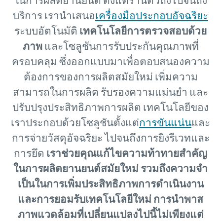
ในการผลิตยานยนต์ ตั้งแต่ร้านตัวถังไปจนถึง
บริการ เรานําเสนอ
เครื่องมือประกอบอัจฉริยะ
คำขอ
คำขอ
ระบบอัตโนมัติ
เทคโนโลยีการตรวจสอบด้วย
ภาพ
และโซลูชันการรับประกันคุณภาพที่
ประเภทคำขอ
ประเภทคำขอ
ครอบคลุม
ซึ่งออกแบบมาเพื่อตอบสนองความ
ต้องการของการผลิตสมัยใหม่ เพิ่มความ
คำถามหรือคำขอใดๆ
คำถามหรือคำขอใดๆ
สามารถในการผลิต รับรองความแม่นยํา และ
ปรับปรุงประสิทธิภาพการผลิต เทคโนโลยีของ
เราประกอบด้วยโซลูชันตั้งแต่
การขันแน่น
และ
การจ่ายวัสดุอัจฉริยะ
ไปจนถึงการยิงรีเวทและ
การยึด
เราช่วยคุณแก้ไขความท้าทายสําคัญ
ในการผลิตยานยนต์สมัยใหม่ รวมถึงความจํา
เป็นในการเพิ่มประสิทธิภาพการดําเนินงาน
และการยอมรับเทคโนโลยีใหม่ การนําพาส
คุณสนใจที่จะเรียนรู้เพิ่มเติมเกี่ยวกับเทคโนโลยี
คุณสนใจที่จะเรียนรู้เพิ่มเติมเกี่ยวกับเทคโนโลยี
ภาพแวดล้อมที่เปลี่ยนแปลงไปนี้ไม่เพียงแต่
ใด
ใด
*
*