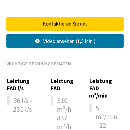
Straße
Kontaktieren Sie uns
Stadt
Video ansehen (1,5 Min.)
Postleitzahl
WICHTIGE TECHNISCHE DATEN
Anfordern
Leistung
Leistung
Leistung
FAD l/s
FAD
FAD
Anforderungstyp
m³/min
86 l/s -
310
5
231 l/s
m³/h -
m³/min
Beliebige Frage oder Anforderung
837
- 12
m³/h