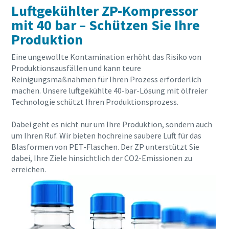
Luftgekühlter ZP-Kompressor
mit 40 bar – Schützen Sie Ihre
Absenden
Produktion
Eine ungewollte Kontamination erhöht das Risiko von
Anti-Roboter-Verifizierung
Hier klicken
Produktionsausfällen und kann teure
Reinigungsmaßnahmen für Ihren Prozess erforderlich
Friendly
Captcha ⇗
machen. Unsere luftgekühlte 40-bar-Lösung mit ölfreier
Technologie schützt Ihren Produktionsprozess.
Dabei geht es nicht nur um Ihre Produktion, sondern auch
um Ihren Ruf. Wir bieten hochreine saubere Luft für das
Blasformen von PET-Flaschen. Der ZP unterstützt Sie
Alles, was Sie über Ihren pneumatischen Förder
dabei, Ihre Ziele hinsichtlich der CO2-Emissionen zu
erreichen.
Entdecken Sie, wie Sie einen effizienteren pneumatischen För
Erfahren Sie mehr