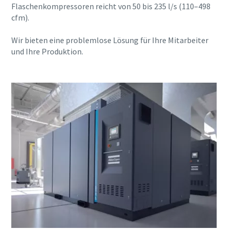
Flaschenkompressoren reicht von 50 bis 235 l/s (110–498
Vorname
cfm).
Wir bieten eine problemlose Lösung für Ihre Mitarbeiter
Nachname
und Ihre Produktion.
E-Mail
Telefon
Weitere Informationen
Firma
Land