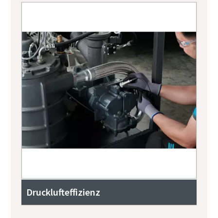
Drucklufteffizienz