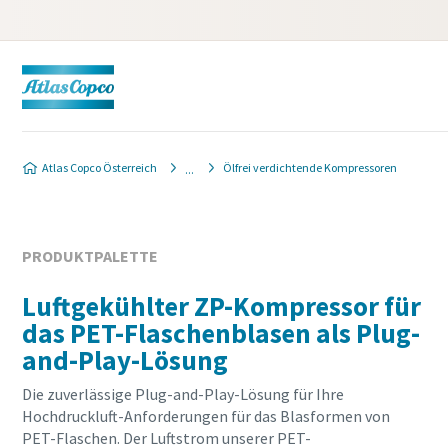
Produktanfrage
Atlas Copco Österreich
Ölfrei verdichtende Kompressoren
Wenn Sie ein Angebot von Ihrem Atlas Copco-Verkaufsb
möchten, füllen Sie bitte das unten stehende Formular a
die gewünschten Angebotsinformationen kurzfristig 
PRODUKTPALETTE
Sie können uns auch direkt eine Nachricht senden, indem
Luftgekühlter ZP-Kompressor für
E-Mail-Adresse klicken:
website.austria@atlascopco.co
das PET-Flaschenblasen als Plug-
and-Play-Lösung
Alle mit (*) gekennzeichnete Felder sind Pflichtfelder.
Die zuverlässige Plug-and-Play-Lösung für Ihre
Persönliche Angaben
Hochdruckluft-Anforderungen für das Blasformen von
PET-Flaschen. Der Luftstrom unserer PET-