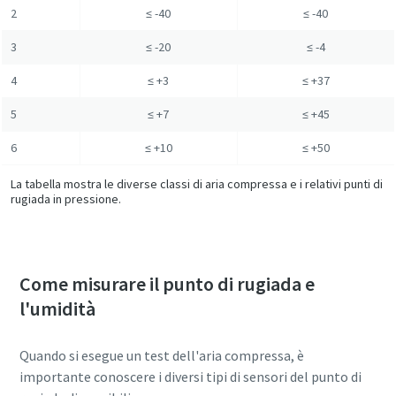
2
≤ -40
≤ -40
3
≤ -20
≤ -4
4
≤ +3
≤ +37
5
≤ +7
≤ +45
6
≤ +10
≤ +50
La tabella mostra le diverse classi di aria compressa e i relativi punti di
rugiada in pressione.
Come misurare il punto di rugiada e
l'umidità
Quando si esegue un test dell'aria compressa, è
importante conoscere i diversi tipi di sensori del punto di