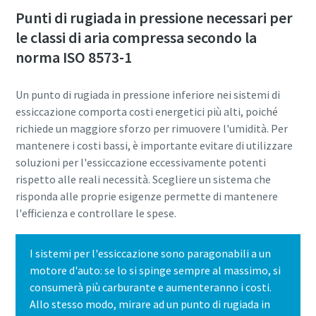
Punti di rugiada in pressione necessari per
le classi di aria compressa secondo la
norma ISO 8573-1
Un punto di rugiada in pressione inferiore nei sistemi di
essiccazione comporta costi energetici più alti, poiché
richiede un maggiore sforzo per rimuovere l'umidità. Per
mantenere i costi bassi, è importante evitare di utilizzare
soluzioni per l'essiccazione eccessivamente potenti
rispetto alle reali necessità. Scegliere un sistema che
risponda alle proprie esigenze permette di mantenere
l'efficienza e controllare le spese.
I sistemi per l'essiccazione sono paragonabili a un
motore d'auto: se lo si spinge sempre al massimo, si
consumerà più carburante e aumenteranno i costi.
Allo stesso modo, mirare ad un punto di rugiada in