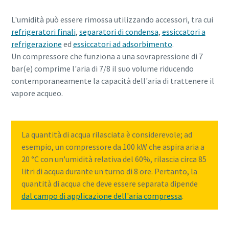
L'umidità può essere rimossa utilizzando accessori, tra cui
Per saperne di più
refrigeratori finali
,
separatori di condensa
,
essiccatori a
refrigerazione
ed
essiccatori ad adsorbimento
.
Un compressore che funziona a una sovrapressione di 7
bar(e) comprime l'aria di 7/8 il suo volume riducendo
contemporaneamente la capacità dell'aria di trattenere il
vapore acqueo.
La quantità di acqua rilasciata è considerevole; ad
esempio, un compressore da 100 kW che aspira aria a
20 °C con un'umidità relativa del 60%, rilascia circa 85
litri di acqua durante un turno di 8 ore. Pertanto, la
quantità di acqua che deve essere separata dipende
dal campo di applicazione dell'aria compressa
.