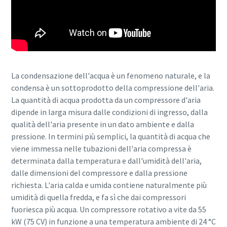
10 passaggi verso una produzione più
ecologica ed efficiente
Riduzione delle emissioni di carbonio per una produzione
La condensazione dell'acqua è un fenomeno naturale, e la
ecologica: tutto quello che c'è da sapere
condensa è un sottoprodotto della compressione dell'aria.
La quantità di acqua prodotta da un compressore d'aria
Per saperne di più
dipende in larga misura dalle condizioni di ingresso, dalla
qualità dell'aria presente in un dato ambiente e dalla
pressione. In termini più semplici, la quantità di acqua che
viene immessa nelle tubazioni dell'aria compressa è
determinata dalla temperatura e dall'umidità dell'aria,
dalle dimensioni del compressore e dalla pressione
richiesta. L'aria calda e umida contiene naturalmente più
umidità di quella fredda, e fa sì che dai compressori
fuoriesca più acqua. Un compressore rotativo a vite da 55
kW (75 CV) in funzione a una temperatura ambiente di 24 °C