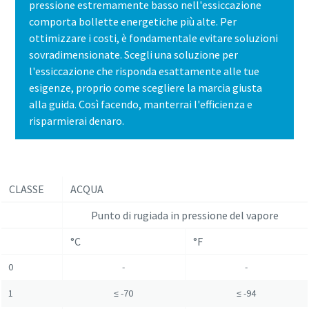
pressione estremamente basso nell'essiccazione
comporta bollette energetiche più alte. Per
ottimizzare i costi, è fondamentale evitare soluzioni
sovradimensionate. Scegli una soluzione per
l'essiccazione che risponda esattamente alle tue
esigenze, proprio come scegliere la marcia giusta
alla guida. Così facendo, manterrai l'efficienza e
risparmierai denaro.
CLASSE
ACQUA
Punto di rugiada in pressione del vapore
°C
°F
0
-
-
1
≤ -70
≤ -94