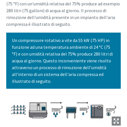
(75 °F) con un'umidità relativa del 75% produce ad esempio
280 litri (75 galloni) di acqua al giorno. Il processo di
rimozione dell'umidità presente in un impianto dell'aria
compressa è illustrato di seguito.
Un compressore rotativo a vite da 55 kW (75 HP) in
funzione ad una temperatura ambiente di 24 °C (75
°F) e con umidità relativa del 75% produce 280 litri di
acqua al giorno. Questo inconveniente viene risolto
attraverso un processo di rimozione dell'umidità
all'interno di un sistema dell'aria compressa ed
illustrato di seguito.
Tutto ciò che devi sapere sul tuo processo di
trasporto pneumatico
Scopri come creare un processo di trasporto pneumatico
più efficiente.