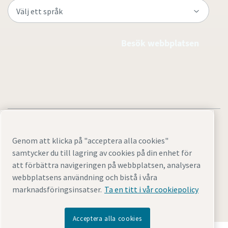
Besök webbplatsen
Genom att klicka på "acceptera alla cookies"
samtycker du till lagring av cookies på din enhet för
Juridisk information och sekretessmeddelanden
att förbättra navigeringen på webbplatsen, analysera
Cookie-inställningar
Tillgänglighet
Webbplatskarta
webbplatsens användning och bistå i våra
marknadsföringsinsatser.
Ta en titt i vår cookiepolicy
© 2026 Atlas Copco
Acceptera alla cookies