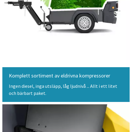
Komplett sortiment av eldrivna kompressorer
Ingen diesel, inga utsläpp, låg ljudnivå ... Allt i ett litet
och bärbart paket.