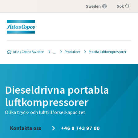
Sweden
Sök
Meny
Atlas Copco Sweden
Produkter
Mobila luftkompressorer
Dieseldrivna portabla
luftkompressorer
Olika tryck- och lufttillförselkapacitet
Kontakta oss
+46 8 743 97 00