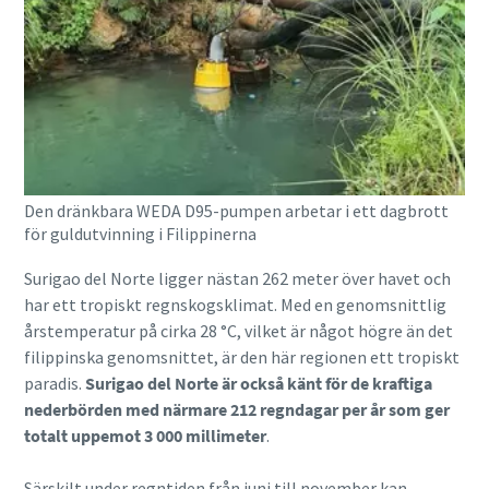
Den dränkbara WEDA D95-pumpen arbetar i ett dagbrott
för guldutvinning i Filippinerna
Surigao del Norte ligger nästan 262 meter över havet och
har ett tropiskt regnskogsklimat. Med en genomsnittlig
årstemperatur på cirka 28 °C, vilket är något högre än det
filippinska genomsnittet, är den här regionen ett tropiskt
paradis.
Surigao del Norte är också känt för de kraftiga
nederbörden med närmare 212 regndagar per år som ger
totalt uppemot 3 000 millimeter
.
Särskilt under regntiden från juni till november kan