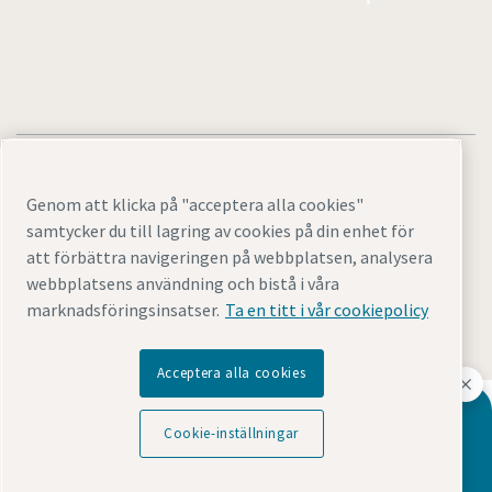
Genom att klicka på "acceptera alla cookies"
samtycker du till lagring av cookies på din enhet för
Juridisk information och sekretessmeddelanden
att förbättra navigeringen på webbplatsen, analysera
Cookie-inställningar
Tillgänglighet
Webbplatskarta
webbplatsens användning och bistå i våra
marknadsföringsinsatser.
Ta en titt i vår cookiepolicy
© 2026 Atlas Copco
Acceptera alla cookies
Upptäck hur Atlas Copco Group möjliggör teknik som
Vill du veta mer om våra dränkbara WEDA-
omvandlar framtiden.
Cookie-inställningar
pumpar?
Besök Atlas Copco Groups webbplats