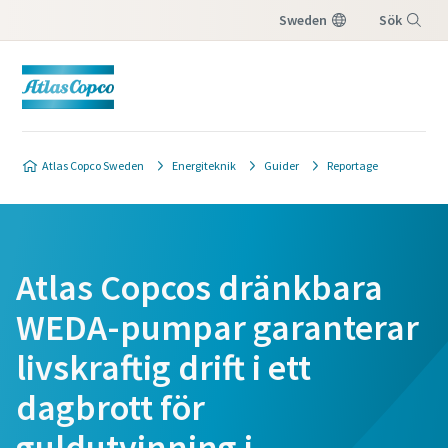
Sweden
Sök
Meny
Atlas Copco Sweden
Energiteknik
Guider
Reportage
Atlas Copcos dränkbara
WEDA-pumpar garanterar
livskraftig drift i ett
dagbrott för
guldutvinning i