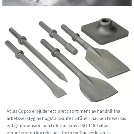
Serviceerbjudande för Cobra bensindrivna spett
Läs den fullständiga servicebroschyren
Atlas Copco erbjuder ett brett sortiment av handhållna
arbetsverktyg av högsta kvalitet. Stålet i nacken tillverkas
enligt dimension och toleranskrav i ISO 1180 vilket
garanterar en korrekt passform mellan verktygets