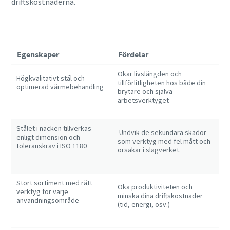
driftskostnaderna.
Egenskaper
Fördelar
Ökar livslängden och
Högkvalitativt stål och
tillförlitligheten hos både din
optimerad värmebehandling
brytare och själva
arbetsverktyget
Stålet i nacken tillverkas
Undvik de sekundära skador
enligt dimension och
som verktyg med fel mått och
toleranskrav i ISO 1180
orsakar i slagverket.
Stort sortiment med rätt
Öka produktiviteten och
verktyg för varje
minska dina driftskostnader
användningsområde
(tid, energi, osv.)