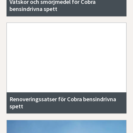
Vätskor och smörjmedel för Cobra
bensindrivna spett
Renoveringssatser för Cobra bensindrivna
spett