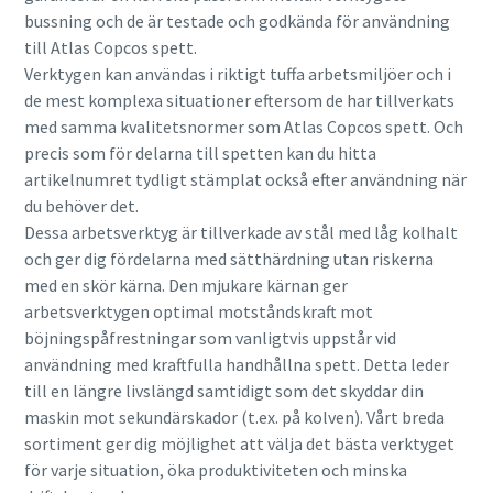
bussning och de är testade och godkända för användning
till Atlas Copcos spett.
Verktygen kan användas i riktigt tuffa arbetsmiljöer och i
de mest komplexa situationer eftersom de har tillverkats
med samma kvalitetsnormer som Atlas Copcos spett. Och
precis som för delarna till spetten kan du hitta
artikelnumret tydligt stämplat också efter användning när
du behöver det.
Dessa arbetsverktyg är tillverkade av stål med låg kolhalt
och ger dig fördelarna med sätthärdning utan riskerna
med en skör kärna. Den mjukare kärnan ger
arbetsverktygen optimal motståndskraft mot
böjningspåfrestningar som vanligtvis uppstår vid
användning med kraftfulla handhållna spett. Detta leder
till en längre livslängd samtidigt som det skyddar din
maskin mot sekundärskador (t.ex. på kolven). Vårt breda
sortiment ger dig möjlighet att välja det bästa verktyget
för varje situation, öka produktiviteten och minska