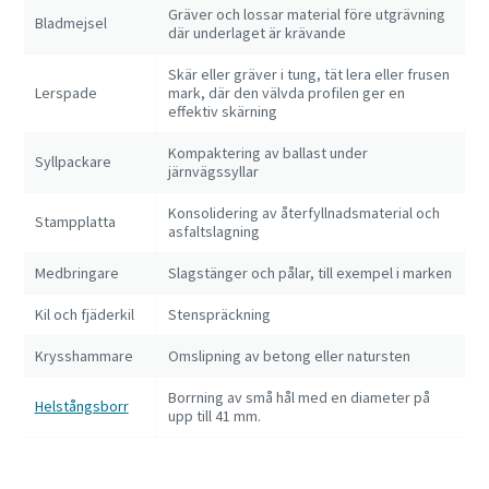
Gräver och lossar material före utgrävning
Bladmejsel
där underlaget är krävande
Skär eller gräver i tung, tät lera eller frusen
Lerspade
mark, där den välvda profilen ger en
effektiv skärning
Kompaktering av ballast under
Syllpackare
järnvägssyllar
Konsolidering av återfyllnadsmaterial och
Stampplatta
asfaltslagning
Medbringare
Slagstänger och pålar, till exempel i marken
Kil och fjäderkil
Stenspräckning
Krysshammare
Omslipning av betong eller natursten
Borrning av små hål med en diameter på
Helstångsborr
upp till 41 mm.