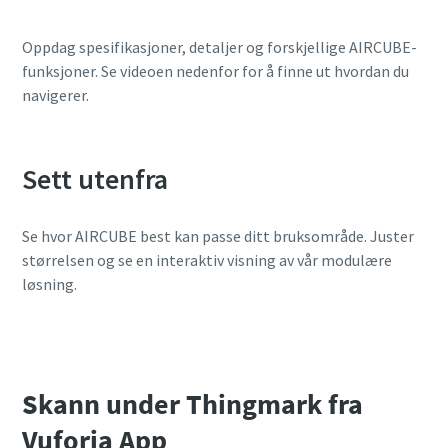
10 trinn til en grønn og mer effektiv
Oppdag spesifikasjoner, detaljer og forskjellige AIRCUBE-
produksjon
funksjoner. Se videoen nedenfor for å finne ut hvordan du
navigerer.
Karbonreduksjon for grønn produksjon – alt du trenger å
vite
Sett utenfra
Få mer informasjon
Se hvor AIRCUBE best kan passe ditt bruksområde. Juster
størrelsen og se en interaktiv visning av vår modulære
løsning.
Skann under Thingmark fra
Vuforia App