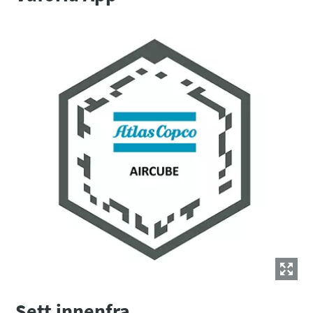
Alt du trenger å vite om din pneumatiske
transportprosess
Oppdag hvordan du kan skape en mer effektiv pneumatisk
transportprosess.
Få mer informasjon
Sett innenfra