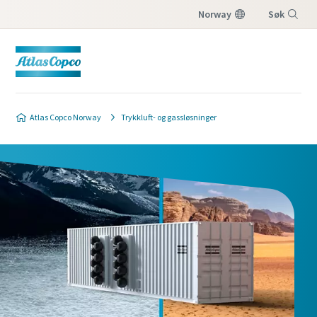
Norway
Søk
Meny
Atlas Copco Norway
Trykkluft- og gassløsninger