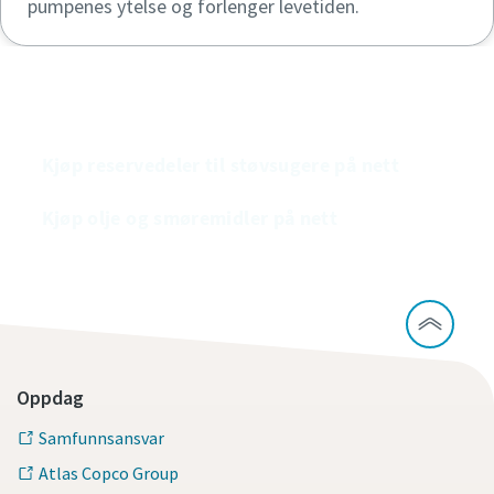
pumpenes ytelse og forlenger levetiden.
Kjøp våre vakuumpumper på nett
Kjøp reservedeler til støvsugere på nett
Kjøp olje og smøremidler på nett
Oppdag
Samfunnsansvar
Atlas Copco Group