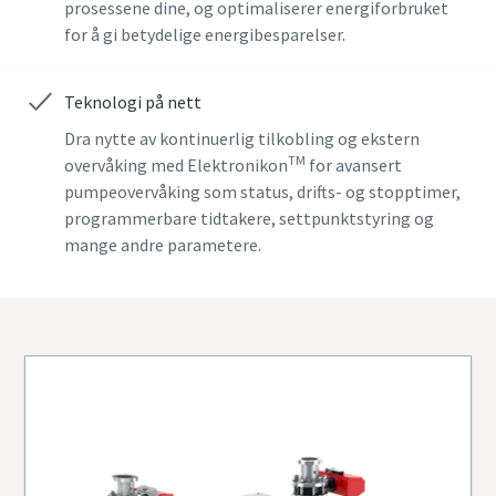
prosessene dine, og optimaliserer energiforbruket
for å gi betydelige energibesparelser.
Gate
Gate
Gate
Gate
Gate
Teknologi på nett
Dra nytte av kontinuerlig tilkobling og ekstern
Poststed
Poststed
Poststed
Poststed
Poststed
TM
overvåking med Elektronikon
for avansert
pumpeovervåking som status, drifts- og stopptimer,
programmerbare tidtakere, settpunktstyring og
Postnummer
Postnummer
Postnummer
Postnummer
Postnummer
mange andre parametere.
Forespørsel
Forespørsel
Forespørsel
Forespørsel
Forespørsel
Alle spørsmål eller forespørsler
Alle spørsmål eller forespørsler
Alle spørsmål eller forespørsler
Alle spørsmål eller forespørsler
Alle spørsmål eller forespørsler