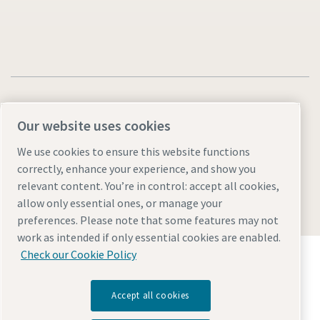
Our website uses cookies
Juridiske merknader og personvernmerknader
We use cookies to ensure this website functions
correctly, enhance your experience, and show you
Manage cookies
Tilgjengelighet
Områdekart
relevant content. You’re in control: accept all cookies,
© 2026 Atlas Copco AB
allow only essential ones, or manage your
preferences. Please note that some features may not
work as intended if only essential cookies are enabled.
Oppdag hvordan Atlas Copco Group muliggjør
Check our Cookie Policy
teknologi som transformerer fremtiden.
Besøk Atlas Copco Groups nettside
Accept all cookies
Del av Atlas Copco Group