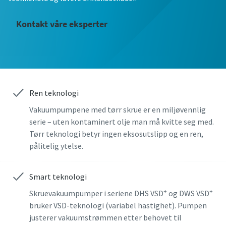
Fornavn
Fornavn
Fornavn
Fornavn
Fornavn
Kontakt våre eksperter
Etternavn
Etternavn
Etternavn
Etternavn
Etternavn
E-post
E-post
E-post
E-post
E-post
Ren teknologi
Vakuumpumpene med tørr skrue er en miljøvennlig
serie – uten kontaminert olje man må kvitte seg med.
Telefon
Telefon
Telefon
Telefon
Telefon
Tørr teknologi betyr ingen eksosutslipp og en ren,
pålitelig ytelse.
Ytterligere informasjon
Ytterligere informasjon
Ytterligere informasjon
Ytterligere informasjon
Ytterligere informasjon
Smart teknologi
Firma
Firma
Firma
Firma
Firma
+
+
Skruevakuumpumper i seriene DHS VSD
og DWS VSD
bruker VSD-teknologi (variabel hastighet). Pumpen
justerer vakuumstrømmen etter behovet til
Land
Land
Land
Land
Land