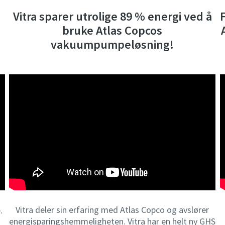
Vitra sparer utrolige 89 % energi ved å
bruke Atlas Copcos
vakuumpumpeløsning!
Vitra deler sin erfaring med Atlas Copco og avslører
.
energisparingshemmeligheten. Vitra har en helt ny GHS