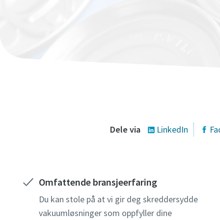
Obligatoris
Obligatoris
Obligatoris
Obligatoris
Personop
Personop
Personop
Personop
Fornavn
Fornavn
Fornavn
Fornavn
Etterna
Etterna
Etterna
Etterna
E-post
E-post
E-post
E-post
Dele via
LinkedIn
Fa
Telefon
Telefon
Telefon
Telefon
Omfattende bransjeerfaring
Ytterlige
Ytterlige
Ytterlige
Ytterlige
Du kan stole på at vi gir deg skreddersydde
vakuumløsninger som oppfyller dine
Firma
Firma
Firma
Firma