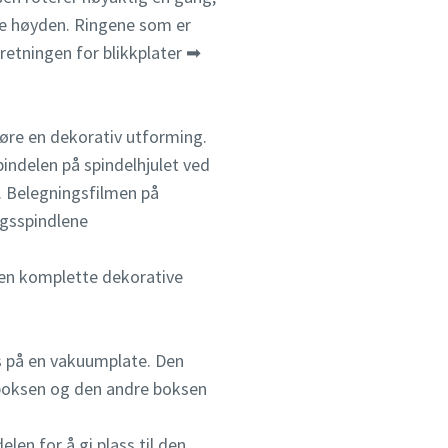
de høyden. Ringene som er
nretningen for blikkplater ➡
føre en dekorativ utforming.
pindelen på spindelhjulet ved
t. Belegningsfilmen på
il å
il å
il å
il å
ngsspindlene
er mer
er mer
er mer
er mer
den komplette dekorative
es på en vakuumplate. Den
cuum.
cuum.
cuum.
cuum.
v boksen og den andre boksen
len for å gi plass til den