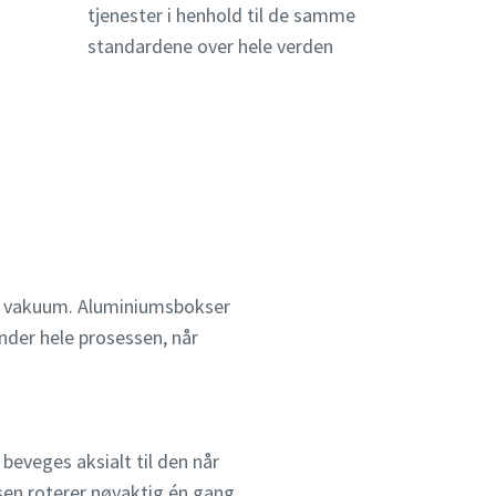
tjenester i henhold til de samme
standardene over hele verden
av vakuum. Aluminiumsbokser
der hele prosessen, når
beveges aksialt til den når
sen roterer nøyaktig én gang,