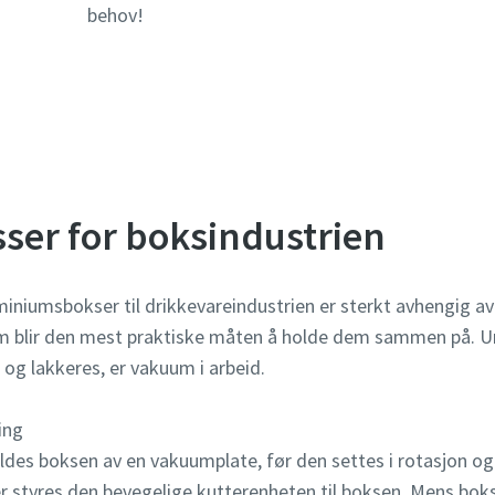
behov!
er for boksindustrien
d
d
d
d
iniumsbokser til drikkevareindustrien er sterkt avhengig 
mmer
mmer
mmer
mmer
m blir den mest praktiske måten å holde dem sammen på. Un
og lakkeres, er vakuum i arbeid.
el
el
el
el
ing
rsmål eller forespørsler
rsmål eller forespørsler
rsmål eller forespørsler
rsmål eller forespørsler
ldes boksen av en vakuumplate, før den settes i rotasjon og 
r styres den bevegelige kutterenheten til boksen. Mens bok