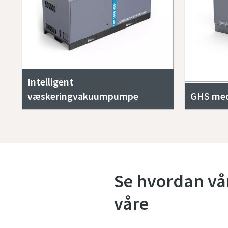
Intelligent
væskeringvakuumpumpe
GHS med
Se hvordan vå
våre