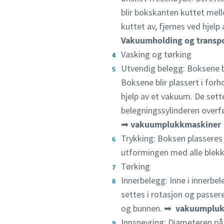
blir bokskanten kuttet mel
kuttet av, fjernes ved hjelp
Vakuumholding og transpo
Vasking og tørking
Utvendig belegg: Boksene bl
Boksene blir plassert i forh
hjelp av et vakuum. De sett
belegningssylinderen overf
➡
vakuum
plukkmaskiner
Trykking: Boksen plasseres
utformingen med alle blek
Tørking
Innerbelegg: Inne i innerbe
settes i rotasjon og passer
og bunnen. ➡
vakuumpluk
Innsnevring: Diameteren på 