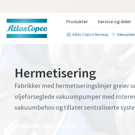
Produkter
Service og deler
Atlas Copco Norway
Vakuumlø
Hermetisering
Fabrikker med hermetiseringslinjer greier 
Kontak
Kontak
Kontak
Kontak
oljeforseglede vakuumpumper med roterend
Atlas C
Atlas C
Atlas C
Atlas C
vakuumbehov og tillater sentraliserte syst
vakuump
vakuump
vakuump
vakuump
Kontakt våre eksperter