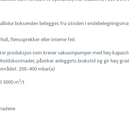
alliske boksenden belegges fra utsiden i endebelegningsma
r ikke en robot
r ikke en robot
r ikke en robot
r ikke en robot
Klikk for å starte verifiseringen
Klikk for å starte verifiseringen
Klikk for å starte verifiseringen
Klikk for å starte verifiseringen
Friendly
Friendly
Friendly
Friendly
Captcha ⇗
Captcha ⇗
Captcha ⇗
Captcha ⇗
ull, flenssprekker eller interne feil.
r stor produksjon som krever vakuumpumper med høy kapasit
holdskostnader, påvirker anleggets brukstid og gir høy grad
området: 200–400 mbar(a)
3
il 3000 m
/t
tnadene