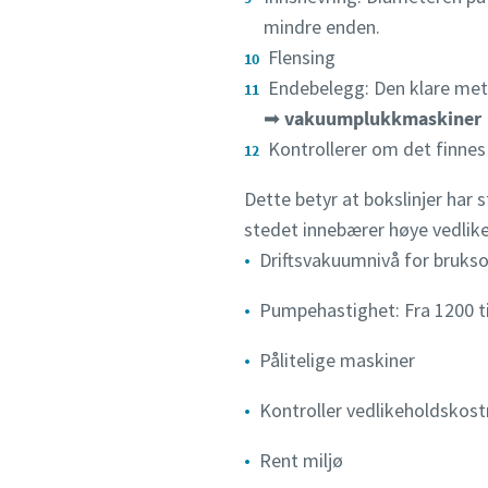
mindre enden.
Send
Send
Send
Send
Flensing
Endebelegg: Den klare met
Jeg e
Jeg e
Jeg e
Jeg e
➡
vakuum
plukkmaskiner
Kontrollerer om det finnes h
Dette betyr at bokslinjer ha
stedet innebærer høye vedlike
Driftsvakuumnivå for bruks
Pumpehastighet: Fra 1200 t
Pålitelige maskiner
Kontroller vedlikeholdskos
Rent miljø