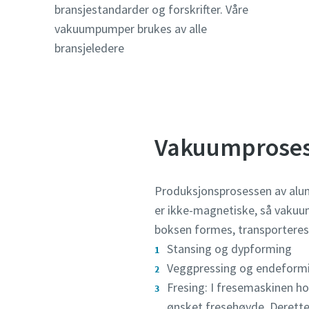
bransjestandarder og forskrifter. Våre
vakuumpumper brukes av alle
Land
Land
Land
Land
bransjeledere
Gate
Gate
Gate
Gate
Vakuumprosess
Postste
Postste
Postste
Postste
Produksjonsprosessen av alum
Postnu
Postnu
Postnu
Postnu
er ikke-magnetiske, så vakuu
boksen formes, transporteres 
Forespørs
Forespørs
Forespørs
Forespørs
Stansing og dypforming
Veggpressing og endeform
Alle spø
Alle spø
Alle spø
Alle spø
Fresing: I fresemaskinen ho
ønsket fresehøyde. Derette