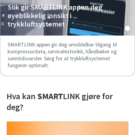
Slik gir SMARTLINK appen deg
øyeblikkelig innsikt i
trykkluftsystemet
SMARTLINK appen gir deg umiddelbar tilgang til
kompressordata, servicehistorikk, håndbøker og
sanntidsvarsler. Sørg for at trykkluftsystemet
fungerer optimalt.
Hva kan
SMART
LINK gjøre for
deg?