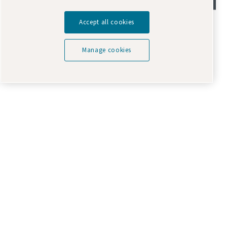
Accept all cookies
SMART
LINK-plattformen er en enkel måte å
Manage cookies
visualisere dataene på når du trenger det.