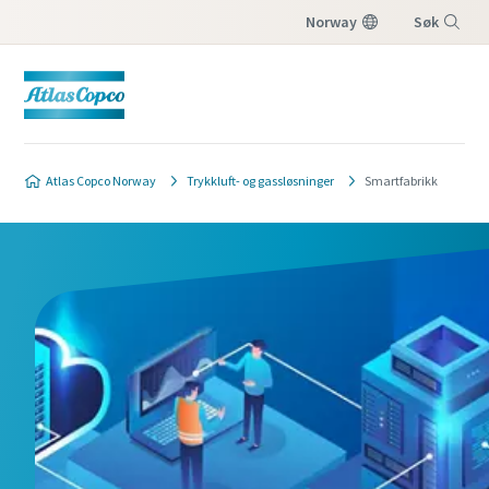
Norway
Søk
Meny
Atlas Copco Norway
Trykkluft- og gassløsninger
Smartfabrikk