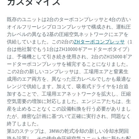
カスタマイズ
既存のユニットは2台のターボコンプレッサと4台の古い
オイルフリーレシプロコンプレッサで構成され、運転圧
力レベルの異なる2基の圧縮空気ネットワークにエアを
供給していました。この2台の
ZHターボコンプレッサ
（1
台は他社製でもう1台はZH10000ギアードターボタイプ）
は、予備機として引き続き使用され、2台のZH15000ギア
ードターボコンプレッサを補完することになりました。
空圧式輸送プロセスについて知っておくべき
この2台の新しいコンプレッサは、工場用エアと窒素生
こと
成用のエア両方を、異なった圧力レベルでしかも最適な
レンジで供給します。加えて、吸着式ドライヤを1台追
より効率的な空圧式輸送プロセスを作成する方法をご確
加することで、工場用エアネットワークを拡大し、圧縮
認ください。
空気需要の増加に対応しました。エンジニアたちは、生
産を止めることなくこの設備転換を行う必要がありまし
詳細を見る
たが、緻密な計画に基づいて正確に実行され、問題なく
終了しました。
第1のステップは、3MWの乾式冷却の新しい冷却水閉回
路を設置し、その後中央圧縮空気ユニット内に新たな配