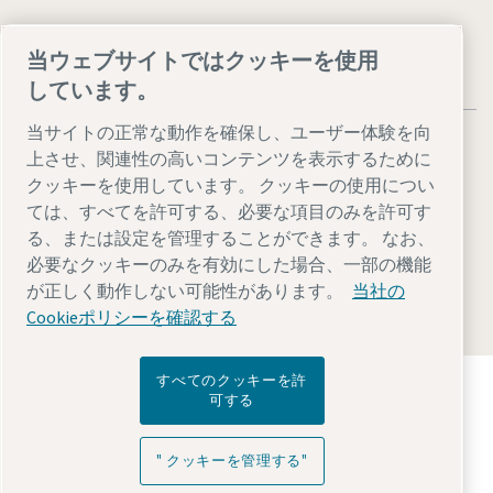
当ウェブサイトではクッキーを使用
しています。
当サイトの正常な動作を確保し、ユーザー体験を向
上させ、関連性の高いコンテンツを表示するために
クッキーを使用しています。 クッキーの使用につい
ては、すべてを許可する、必要な項目のみを許可す
Legal & Privacy Notices
" クッキーを管理する"
Accessibility
る、または設定を管理することができます。 なお、
Sitemap
必要なクッキーのみを有効にした場合、一部の機能
が正しく動作しない可能性があります。
当社の
© 2026 Atlas Copco AB
Cookieポリシーを確認する
アトラスコプコグループが未来を変えるテクノロ
すべてのクッキーを許
可する
ジーをどのように実現しているかご覧ください。
アトラスコプコグループのウェブサイトをご覧く
ださい。
" クッキーを管理する"