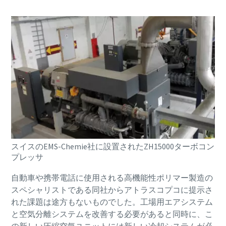
スイスのEMS-Chemie社に設置されたZH15000ターボコン
プレッサ
自動車や携帯電話に使用される高機能性ポリマー製造の
スペシャリストである同社からアトラスコプコに提示さ
グリーンでより効率的な生産への10ステップ
れた課題は途方もないものでした。工場用エアシステム
と空気分離システムを改善する必要があると同時に、こ
グリーンプロダクトのための二酸化炭素排出量削減に関
の新しい圧縮空気ユニットには新しい冷却システムが必