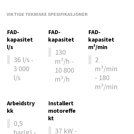
VIKTIGE TEKNISKE SPESIFIKASJONER
FAD-
FAD-
FAD-
kapasitet
kapasitet
kapasitet
l/s
m³/min
130
36 l/s -
2
m³/h -
3 000
m³/min
10 800
l/s
- 180
m³/h
m³/min
Arbeidstry
Installert
kk
motoreffe
kt
0,5
37 kW -
bar(g) -