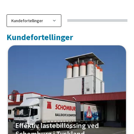
Oppdag vår digitale brosjyre ZE og ZA
Kundefortellinger
Effektiv lastebillossing ved
Schomburg i Tyskland