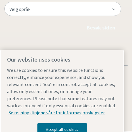
Besøk siden
Our website uses cookies
We use cookies to ensure this website functions
correctly, enhance your experience, and show you
relevant content. You’re in control: accept all cookies,
allow only essential ones, or manage your
Juridiske merknader og personvernmerknader
preferences. Please note that some features may not
Manage cookies
Tilgjengelighet
Områdekart
work as intended if only essential cookies are enabled.
Se retningslinjene våre for informasjonskapsler
© 2026 Atlas Copco AB
Accept all cookies