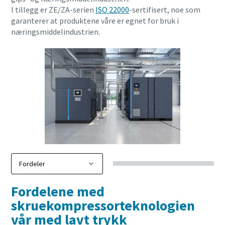
I tillegg er ZE/ZA-serien
ISO 22000
-sertifisert, noe som
garanterer at produktene våre er egnet for bruk i
næringsmiddelindustrien.
Alt du trenger å vite om din pneumatiske
transportprosess
Oppdag hvordan du kan skape en mer effektiv pneumatisk
transportprosess.
Fordelene med
skruekompressorteknologien
Få mer informasjon
vår med lavt trykk