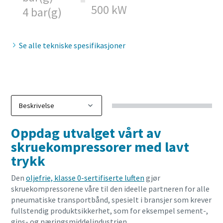
500 kW
4 bar(g)
10 trinn til en grønn og mer effektiv
produksjon
Se alle tekniske spesifikasjoner
Karbonreduksjon for grønn produksjon – alt du trenger å
vite
Få mer informasjon
Oppdag utvalget vårt av
skruekompressorer med lavt
trykk
Den
oljefrie, klasse 0-sertifiserte luften
gjør
skruekompressorene våre til den ideelle partneren for alle
pneumatiske transportbånd, spesielt i bransjer som krever
fullstendig produktsikkerhet, som for eksempel sement-,
gips- og næringsmiddelindustrien.