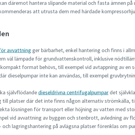
kan däremot hantera slipande material och fasta ämnen på 
kommenderas att utrusta dem med härdade kompressorhjul 
den
för avvattning
ger bärbarhet, enkel hantering och finns i all
 väl lämpade för grundvattenskontroll, inklusive nödtilläm
ompakt format behövs, till exempel vid avtappning av en 
är dieselpumpar inte kan användas, till exempel gruvbrytning
ska självflödande
dieseldrivna centrifugalpumpar
det självkla
till platser där det inte finns någon alternativ strömkälla, t
kta lösningen för transport eller höjning av vatten med st
xempel vid avvattning av byggen och stenbrott, avledning av 
 och lagringshantering på avlägsna platser förenklas om pu