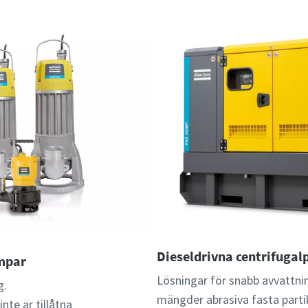
Dieseldrivna centrifuga
mpar
Lösningar för snabb avvattni
g.
mängder abrasiva fasta partik
nte är tillåtna