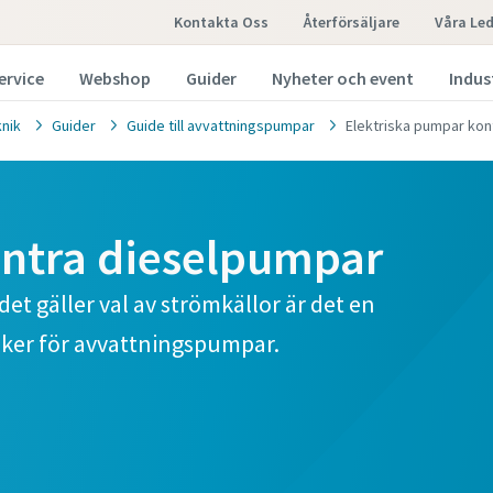
Kontakta Oss
Återförsäljare
Våra Le
ervice
Webshop
Guider
Nyheter och event
Indus
knik
Guider
Guide till avvattningspumpar
Elektriska pumpar kon
ontra dieselpumpar
et gäller val av strömkällor är det en
kniker för avvattningspumpar.