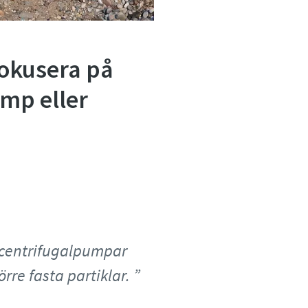
fokusera på
ump eller
 centrifugalpumpar
rre fasta partiklar.