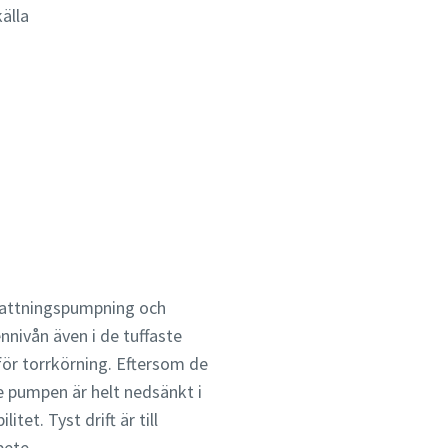
älla
vattningspumpning och
nnivån även i de tuffaste
 för torrkörning. Eftersom de
e pumpen är helt nedsänkt i
et. Tyst drift är till
bete.