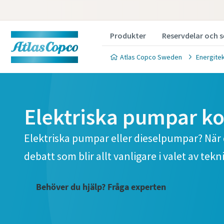
Produkter
Reservdelar och s
Atlas Copco Sweden
Energite
Elektriska pumpar k
Elektriska pumpar eller dieselpumpar? När d
debatt som blir allt vanligare i valet av te
Behöver du hjälp? Fråga experten