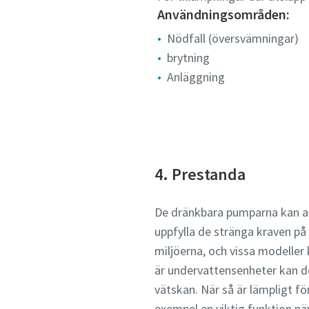
Användningsområden:
Nödfall (översvämningar)
brytning
Anläggning
4. Prestanda
De dränkbara pumparna kan a
uppfylla de stränga kraven på
miljöerna, och vissa modeller 
är undervattensenheter kan de
vätskan. När så är lämpligt för
exempel en viktig funktion nä