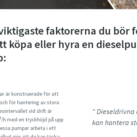
viktigaste faktorerna du bör 
att köpa eller hyra en dieselp
p:
ar är konstruerade för att
a och för hantering av stora
Dieseldrivna
intervallet vid drift är
3
/h med en tryckhöjd på upp
kan hantera stö
dessa pumpar arbeta i ett
 vilket gör att de kan täcka