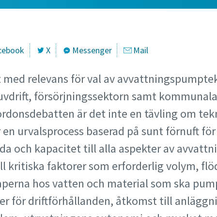
cebook
X
Messenger
Mail
ut med relevans för val av avvattningspumpte
vdrift, försörjningssektorn samt kommunala
fordonsdebatten är det inte en tävling om tekn
r en urvalsprocess baserad på sunt förnuft fö
a och kapacitet till alla aspekter av avvattn
ll kritiska faktorer som erforderlig volym, fl
aperna hos vatten och material som ska pu
r för driftförhållanden, åtkomst till anläggn