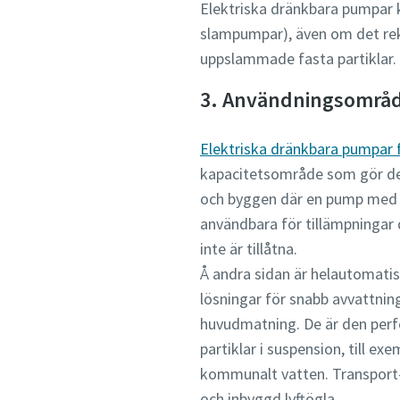
Elektriska dränkbara pumpar 
slampumpar), även om det re
uppslammade fasta partiklar.
3. Användningsområ
Elektriska dränkbara pumpar 
kapacitetsområde som gör dem
och byggen där en pump med k
användbara för tillämpningar d
inte är tillåtna.
Å andra sidan är helautomati
lösningar för snabb avvattning 
huvudmatning. De är den perfe
partiklar i suspension, till e
kommunalt vatten. Transport-
och inbyggd lyftögla.