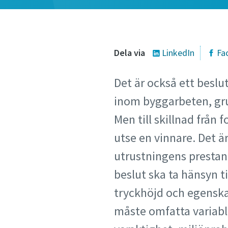
Dela via
LinkedIn
Fa
Det är också ett besl
inom byggarbeten, gru
Men till skillnad från 
utse en vinnare. Det ä
utrustningens prestand
beslut ska ta hänsyn ti
tryckhöjd och egensk
måste omfatta variable