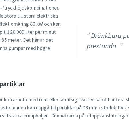
es-/tryckhöjdskombinationer.
stora till stora elektriska
fekt omkring 80 kW och kan
till 20 000 liter per minut
Dränkbara pu
85 meter. Det här är det
prestanda.
 finns pumpar med högre
partiklar
r kan arbeta med rent eller smutsigt vatten samt hantera sk
fasta ämnen kan uppgå till partiklar på 76 mm i storlek tack
 slitstarka pumphöljen. Diametrarna på utloppsanslutningar