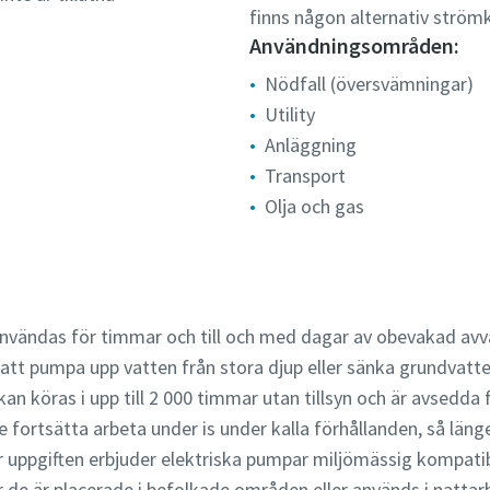
finns någon alternativ strömk
Användningsområden:
Nödfall (översvämningar)
Utility
Anläggning
Transport
Olja och gas
nvändas för timmar och till och med dagar av obevakad av
 att pumpa upp vatten från stora djup eller sänka grundvatte
kan köras i upp till 2 000 timmar utan tillsyn och är avsedda
 fortsätta arbeta under is under kalla förhållanden, så läng
 uppgiften erbjuder elektriska pumpar miljömässig kompatibilit
r de är placerade i befolkade områden eller används i nattar