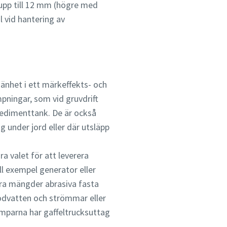
upp till 12 mm (högre med
vid hantering av
mänhet i ett märkeffekts- och
pningar, som vid gruvdrift
sedimenttank. De är också
 under jord eller där utsläpp
ra valet för att leverera
ill exempel generator eller
ora mängder abrasiva fasta
flodvatten och strömmar eller
mparna har gaffeltrucksuttag