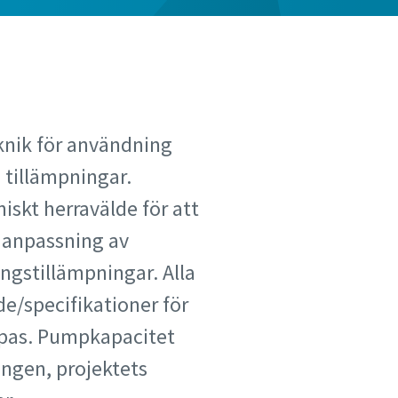
knik för användning
 tillämpningar.
iskt herravälde för att
r anpassning av
ingstillämpningar. Alla
öde/specifikationer för
mpas. Pumpkapacitet
ingen, projektets