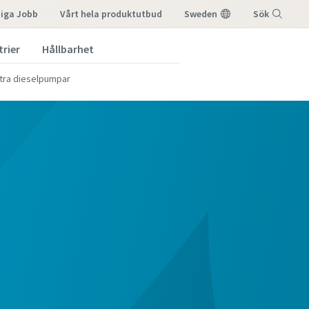
diga Jobb
vårt hela produktutbud
Sweden
Sök
trier
Hållbarhet
Meny
tra dieselpumpar