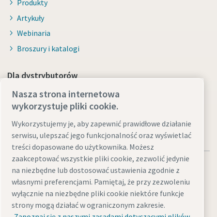
Produkty
Artykuły
Webinaria
Broszury i katalogi
Dla dystrybutorów
Nasza strona internetowa
Smart Portal
wykorzystuje pliki cookie.
Wykorzystujemy je, aby zapewnić prawidłowe działanie
serwisu, ulepszać jego funkcjonalność oraz wyświetlać
treści dopasowane do użytkownika. Możesz
zaakceptować wszystkie pliki cookie, zezwolić jedynie
na niezbędne lub dostosować ustawienia zgodnie z
własnymi preferencjami. Pamiętaj, że przy zezwoleniu
wyłącznie na niezbędne pliki cookie niektóre funkcje
Legal & Privacy Notices
Zarządzaj ustawieniami
Accessibility
strony mogą działać w ograniczonym zakresie.
Sitemap
Zapoznaj się z naszymi zasadami dotyczącymi plików