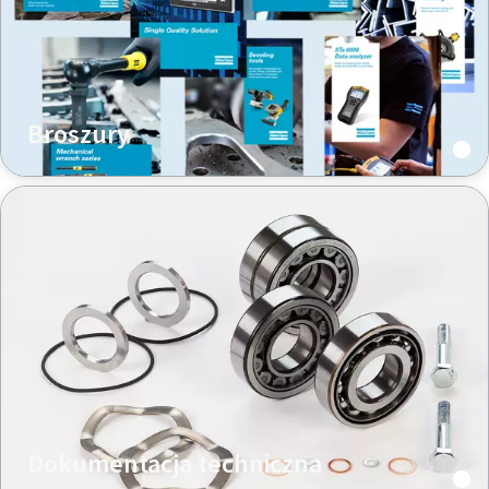
Dokumentacja i zasoby
Broszury
Momentum Talks
Odkryj inspirujące i pasjonujące rozmowy w podcaście
Atlas Copco
Oglądaj
Dokumentacja techniczna