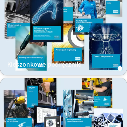
Czas na kalibrację?
Zapewnij jakość i zmniejsz liczbę wad dzięki kalibracji
narzędzi i akredytowanej kalibracji zapewnienia jakości.​
Już teraz skalibruj swoje narzędzia!
Kieszonkowe podręczniki
Webinaria
Obejrzyj webinaria poświęcone najnowszym
technologiom dokręcania.
Wyświetl wszystkie branże
Obejrzyj
Pokaż wszystkie