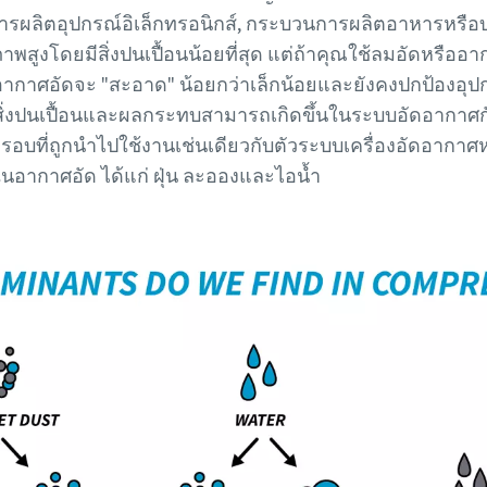
ารผลิตอุปกรณ์อิเล็กทรอนิกส์, กระบวนการผลิตอาหารหรือ
าพสูงโดยมีสิ่งปนเปื้อนน้อยที่สุด แต่ถ้าคุณใช้ลมอัดหรืออากา
ากาศอัดจะ "สะอาด" น้อยกว่าเล็กน้อยและยังคงปกป้องอุ
สิ่งปนเปื้อนและผลกระทบสามารถเกิดขึ้นในระบบอัดอากาศกั
ี่ถูกนำไปใช้งานเช่นเดียวกับตัวระบบเครื่องอัดอากาศหร
ในอากาศอัด ได้แก่ ฝุ่น ละอองและไอน้ำ