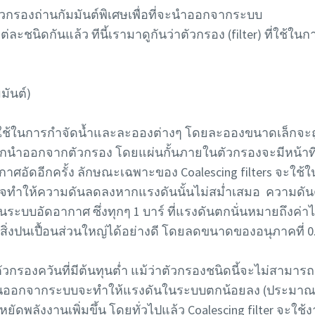
ัวกรองถ่านกัมมันต์พิเศษเพื่อที่จะนำออกจากระบบ
แต่ละชนิดกันแล้ว ทีนี้เรามาดูกันว่าตัวกรอง (filter) ที่ใช้ใ
มันต์)
นใช้ในการกำจัดน้ำและละอองต่างๆ โดยละอองขนาดเล็กจะถูก
นำออกจากตัวกรอง โดยแผ่นกั้นภายในตัวกรองจะมีหน้าที่ป
าศอัดอีกครั้ง ลักษณะเฉพาะของ Coalescing filters จะใช้ใน
าจทำให้ความดันลดลงหากแรงดันนั้นไม่สม่ำเสมอ ความดันตก 
ะบบอัดอากาศ ซึ่งทุกๆ 1 บาร์ ที่แรงดันตกนั่นหมายถึงค่าไฟท
จัดสิ่งปนเปื้อนส่วนใหญ่ได้อย่างดี โดยลดขนาดของอนุภาคท
วกรองควันที่มีต้นทุนต่ำ แม้ว่าตัวกรองชนิดนี้จะไม่สามารถส
นออกจากระบบจะทำให้แรงดันในระบบตกน้อยลง (ประมาณ 1
หยัดพลังงานเพิ่มขึ้น โดยทั่วไปแล้ว Coalescing filter จะ