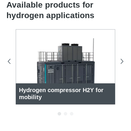
Available products for
hydrogen applications
Hydrogen compressor H2Y for
Po
mobility
c