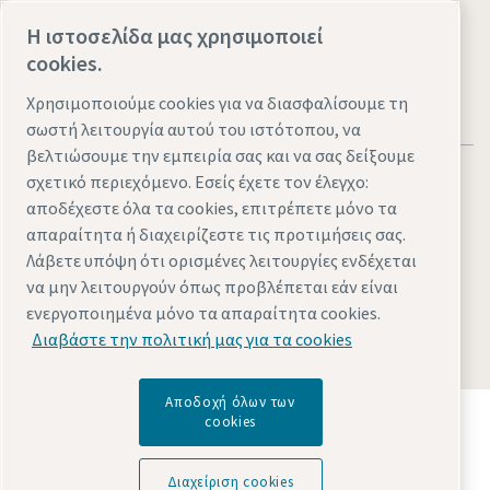
Επισκεφτείτε τον ιστότοπο
Η ιστοσελίδα μας χρησιμοποιεί
cookies.
Χρησιμοποιούμε cookies για να διασφαλίσουμε τη
σωστή λειτουργία αυτού του ιστότοπου, να
βελτιώσουμε την εμπειρία σας και να σας δείξουμε
σχετικό περιεχόμενο. Εσείς έχετε τον έλεγχο:
αποδέχεστε όλα τα cookies, επιτρέπετε μόνο τα
απαραίτητα ή διαχειρίζεστε τις προτιμήσεις σας.
Νομικά θέματα & θέματα απορρήτου
Διαχείριση cookies
Λάβετε υπόψη ότι ορισμένες λειτουργίες ενδέχεται
να μην λειτουργούν όπως προβλέπεται εάν είναι
Πρoσβασιμότητα
Χάρτης τοποθεσίας
ενεργοποιημένα μόνο τα απαραίτητα cookies.
© 2026 Atlas Copco AB
Διαβάστε την πολιτική μας για τα cookies
Αποδοχή όλων των
Ανακαλύψτε πώς το Atlas Copco Group προωθεί την
cookies
τεχνολογία που αλλάζει το μέλλον.
Επισκεφθείτε τον ιστότοπο του Atlas Copco Group
Διαχείριση cookies