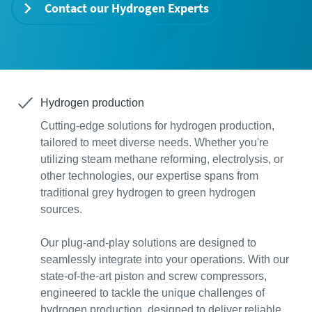
μέσω των πληροφοριών που έχει
μέσω των πληροφοριών που έχει
Contact our Hydrogen Experts
συλλέξει. Μπορείτε να βρείτε
συλλέξει. Μπορείτε να βρείτε
περισσότερες πληροφορίες στην
περισσότερες πληροφορίες στην
Πολιτική Απορρήτου μας.
Πολιτική Απορρήτου μας.
Διάβασα και αποδέχτηκα
Διάβασα και αποδέχτηκα
την πολιτική απορρήτου
την πολιτική απορρήτου
Hydrogen production
Cutting-edge solutions for hydrogen production,
tailored to meet diverse needs. Whether you're
Επικοινωνήστε με τον ειδικό μας
Επικοινωνήστε με τον ειδικό μας
utilizing steam methane reforming, electrolysis, or
για το υδρογόνο
για το υδρογόνο
other technologies, our expertise spans from
traditional grey hydrogen to green hydrogen
sources.
Anti-Robot Επαλήθευση
Anti-Robot Επαλήθευση
Κάντε κλικ για να ξεκινήσει η επαλήθευση
Κάντε κλικ για να ξεκινήσει η επαλήθευση
Our plug-and-play solutions are designed to
Friendly
Friendly
Captcha ⇗
Captcha ⇗
seamlessly integrate into your operations. With our
state-of-the-art piston and screw compressors,
engineered to tackle the unique challenges of
hydrogen production, designed to deliver reliable