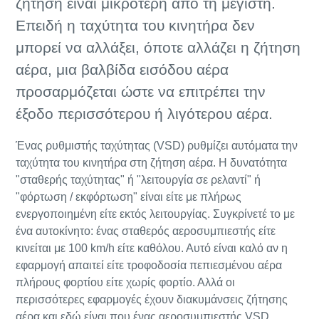
ζήτηση είναι μικρότερη από τη μέγιστη.
Επειδή η ταχύτητα του κινητήρα δεν
μπορεί να αλλάξει, όποτε αλλάζει η ζήτηση
αέρα, μια βαλβίδα εισόδου αέρα
προσαρμόζεται ώστε να επιτρέπει την
έξοδο περισσότερου ή λιγότερου αέρα.
Ένας ρυθμιστής ταχύτητας (VSD) ρυθμίζει αυτόματα την
ταχύτητα του κινητήρα στη ζήτηση αέρα. Η δυνατότητα
"σταθερής ταχύτητας" ή "λειτουργία σε ρελαντί" ή
"φόρτωση / εκφόρτωση" είναι είτε με πλήρως
ενεργοποιημένη είτε εκτός λειτουργίας. Συγκρίνετέ το με
ένα αυτοκίνητο: ένας σταθερός αεροσυμπιεστής είτε
κινείται με 100 km/h είτε καθόλου. Αυτό είναι καλό αν η
εφαρμογή απαιτεί είτε τροφοδοσία πεπιεσμένου αέρα
πλήρους φορτίου είτε χωρίς φορτίο. Αλλά οι
περισσότερες εφαρμογές έχουν διακυμάνσεις ζήτησης
αέρα και εδώ είναι που ένας αεροσυμπιεστής VSD