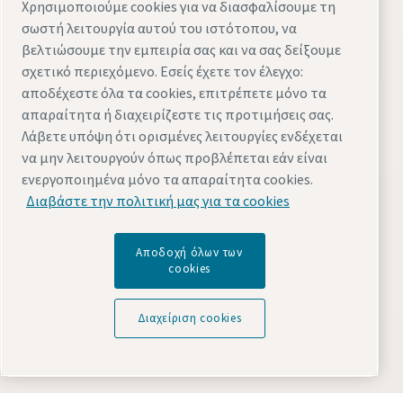
Χρησιμοποιούμε cookies για να διασφαλίσουμε τη
compressedair.service@gr.atlascopco.com
σωστή λειτουργία αυτού του ιστότοπου, να
Sales
βελτιώσουμε την εμπειρία σας και να σας δείξουμε
210 3499670
σχετικό περιεχόμενο. Εσείς έχετε τον έλεγχο:
compressors.equipment@gr.atlascopco.com
αποδέχεστε όλα τα cookies, επιτρέπετε μόνο τα
απαραίτητα ή διαχειρίζεστε τις προτιμήσεις σας.
Λάβετε υπόψη ότι ορισμένες λειτουργίες ενδέχεται
να μην λειτουργούν όπως προβλέπεται εάν είναι
Μάθετε περισσότερα για την Atlas Copco
ενεργοποιημένα μόνο τα απαραίτητα cookies.
στην περιοχή σας:
Διαβάστε την πολιτική μας για τα cookies
Αποδοχή όλων των
cookies
Διαχείριση cookies
Επισκεφτείτε τον ιστότοπο