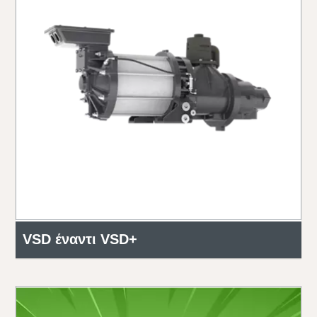
VSD έναντι VSD+