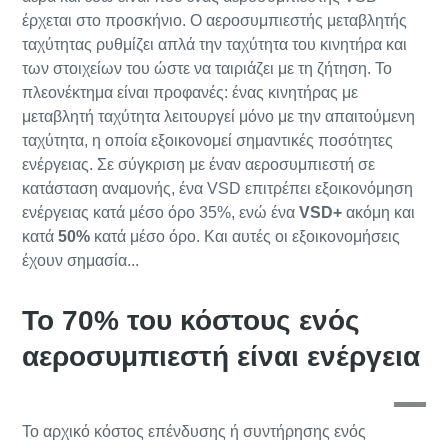
έρχεται στο προσκήνιο. Ο αεροσυμπιεστής μεταβλητής
ταχύτητας ρυθμίζει απλά την ταχύτητα του κινητήρα και
των στοιχείων του ώστε να ταιριάζει με τη ζήτηση. Το
10 βήματα για πιο πράσινη και αποδοτική
πλεονέκτημα είναι προφανές: ένας κινητήρας με
παραγωγή
μεταβλητή ταχύτητα λειτουργεί μόνο με την απαιτούμενη
Ό,τι χρειάζεται να γνωρίζεται για τη μείωση άνθρακα για
ταχύτητα, η οποία εξοικονομεί σημαντικές ποσότητες
πιο πράσινη παραγωγή
ενέργειας. Σε σύγκριση με έναν αεροσυμπιεστή σε
κατάσταση αναμονής, ένα VSD επιτρέπει εξοικονόμηση
Μάθετε περισσότερα
ενέργειας κατά μέσο όρο 35%, ενώ ένα
VSD+
ακόμη και
κατά
50%
κατά μέσο όρο. Και αυτές οι εξοικονομήσεις
έχουν σημασία...
Το 70% του κόστους ενός
αεροσυμπιεστή είναι ενέργεια
Το αρχικό κόστος επένδυσης ή συντήρησης ενός