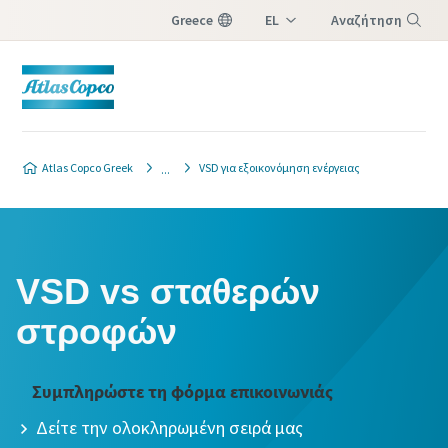
Greece
EL
Αναζήτηση
EN
Μενού
Atlas Copco Greek
VSD για εξοικονόμηση ενέργειας
VSD vs σταθερών
στροφών
Συμπληρώστε τη φόρμα επικοινωνιάς
Δείτε την ολοκληρωμένη σειρά μας