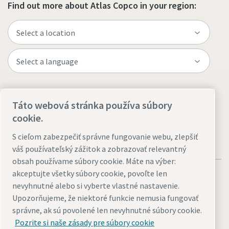
Find out more about Atlas Copco in your region:
Všetko, čo potrebujete vedieť o procese
pneumatickej prepravy.
Zistite, ako môžete vytvoriť efektívnejší proces
Visit the site
pneumatickej prepravy.
Táto webová stránka používa súbory
cookie.
Zistiť
S cieľom zabezpečiť správne fungovanie webu, zlepšiť
váš používateľský zážitok a zobrazovať relevantný
obsah používame súbory cookie. Máte na výber:
akceptujte všetky súbory cookie, povoľte len
nevyhnutné alebo si vyberte vlastné nastavenie.
Upozorňujeme, že niektoré funkcie nemusia fungovať
správne, ak sú povolené len nevyhnutné súbory cookie.
Legal & Privacy Notices
Prispôsobiť nastavenie cookies
Pozrite si naše zásady pre súbory cookie
Prístupnosť
Sitemap