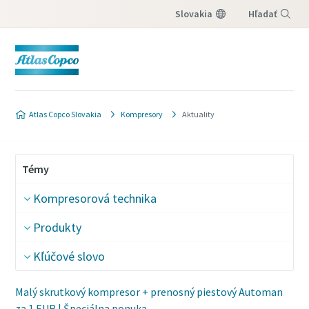
Slovakia
Hľadať
Menu
Atlas Copco Slovakia
Kompresory
Aktuality
Témy
Kompresorová technika
Produkty
Kľúčové slovo
Malý skrutkový kompresor + prenosný piestový Automan
za 1 EUR | Špeciálna ponuka