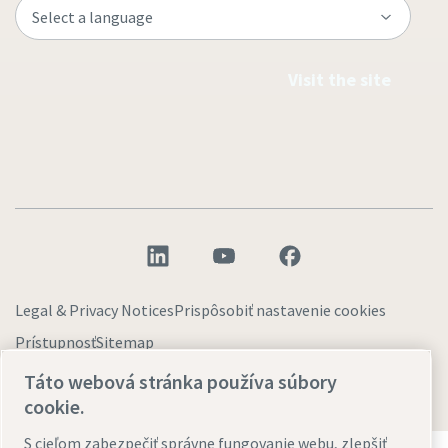
Visit the site
Legal & Privacy Notices
Prispôsobiť nastavenie cookies
Prístupnosť
Sitemap
Táto webová stránka používa súbory
© 2026 Atlas Copco AB
cookie.
S cieľom zabezpečiť správne fungovanie webu, zlepšiť