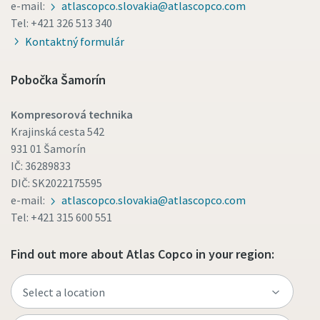
e-mail:
atlascopco.slovakia@atlascopco.com
Tel: +421 326 513 340
Kontaktný formulár
Pobočka Šamorín
Kompresorová technika
Krajinská cesta 542
931 01 Šamorín
IČ: 36289833
DIČ: SK2022175595
e-mail:
atlascopco.slovakia@atlascopco.com
Tel: +421 315 600 551
Find out more about Atlas Copco in your region: