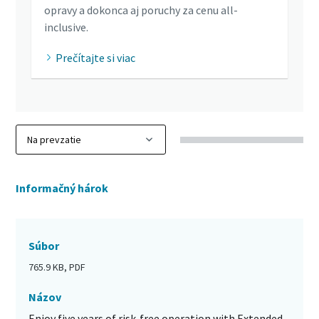
opravy a dokonca aj poruchy za cenu all-
inclusive.
Prečítajte si viac
Informačný hárok
Súbor
765.9 KB, PDF
Názov
Enjoy five years of risk-free operation with Extended