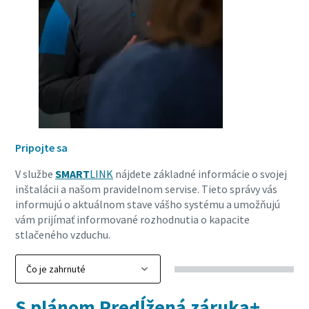
Všetko, čo potrebujete vedieť o procese
pneumatickej prepravy.
Zistite, ako môžete vytvoriť efektívnejší proces
pneumatickej prepravy.
Pripojte sa
V službe
SMART
LINK
nájdete základné informácie o svojej
Zistiť
inštalácii a našom pravidelnom servise. Tieto správy vás
informujú o aktuálnom stave vášho systému a umožňujú
vám prijímať informované rozhodnutia o kapacite
stlačeného vzduchu.
S plánom Predĺžená záruka+