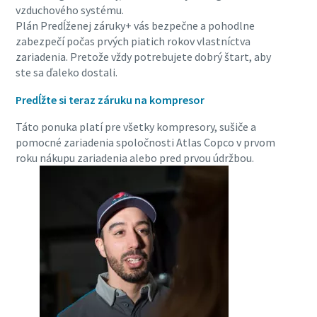
vzduchového systému.
Plán Predĺženej záruky+ vás bezpečne a pohodlne
10 krokov k ekologickej a efektívnejšej výrobe
zabezpečí počas prvých piatich rokov vlastníctva
stlačeného vzduchu
zariadenia. Pretože vždy potrebujete dobrý štart, aby
ste sa ďaleko dostali.
Redukcia uhlíka pre ekologickú výrobu – všetko, čo
Predĺžte si teraz záruku na kompresor
potrebujete vedieť
Táto ponuka platí pre všetky kompresory, sušiče a
Zistiť
pomocné zariadenia spoločnosti Atlas Copco v prvom
roku nákupu zariadenia alebo pred prvou údržbou.