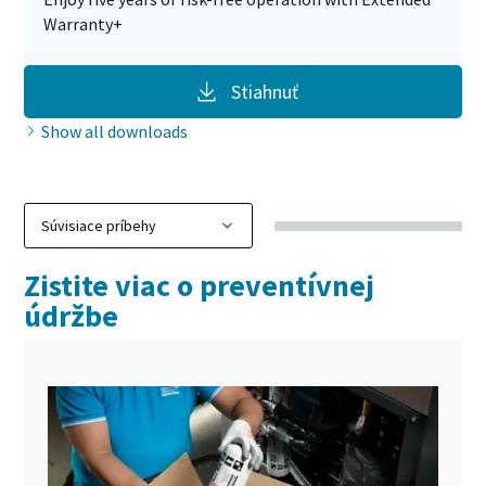
Warranty+
Stiahnuť
Show all downloads
Zistite viac o preventívnej
údržbe