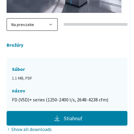
Brožúry
Súbor
1.1 MB, PDF
názov
FD (VSD)+ series (1250-2400 l/s, 2648-4238 cfm)
Stiahnuť
Show all downloads