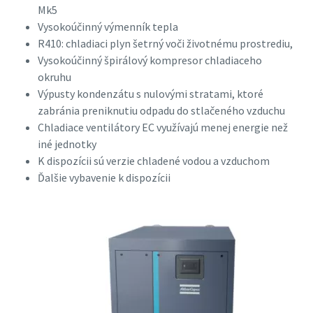
Mk5
Vysokoúčinný výmenník tepla
R410: chladiaci plyn šetrný voči životnému prostrediu,
Vysokoúčinný špirálový kompresor chladiaceho
okruhu
Všetko, čo potrebujete vedieť o procese
Výpusty kondenzátu s nulovými stratami, ktoré
pneumatickej prepravy.
zabránia preniknutiu odpadu do stlačeného vzduchu
Chladiace ventilátory EC využívajú menej energie než
Zistite, ako môžete vytvoriť efektívnejší proces
iné jednotky
pneumatickej prepravy.
K dispozícii sú verzie chladené vodou a vzduchom
Ďalšie vybavenie k dispozícii
Zistiť