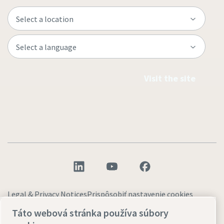
Visit the site
Legal & Privacy Notices
Prispôsobiť nastavenie cookies
Prístupnosť
Sitemap
Táto webová stránka používa súbory