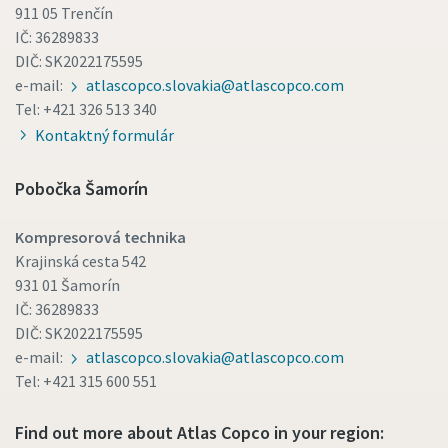
911 05 Trenčín
IČ: 36289833
DIČ: SK2022175595
e-mail:
atlascopco.slovakia@atlascopco.com
Tel: +421 326 513 340
Kontaktný formulár
Pobočka Šamorín
Kompresorová technika
Krajinská cesta 542
931 01 Šamorín
IČ: 36289833
DIČ: SK2022175595
e-mail:
atlascopco.slovakia@atlascopco.com
Tel: +421 315 600 551
Find out more about Atlas Copco in your region: