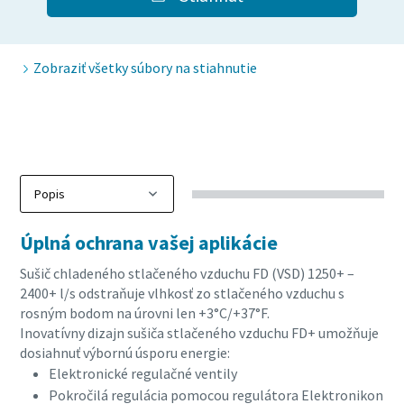
10 krokov k ekologickej a efektívnejšej výrobe
Zobraziť všetky súbory na stiahnutie
stlačeného vzduchu
Redukcia uhlíka pre ekologickú výrobu – všetko, čo
potrebujete vedieť
Zistiť
Úplná ochrana vašej aplikácie
Sušič chladeného stlačeného vzduchu FD (VSD) 1250+ –
2400+ l/s odstraňuje vlhkosť zo stlačeného vzduchu s
rosným bodom na úrovni len +3°C/+37°F.
Inovatívny dizajn sušiča stlačeného vzduchu FD+ umožňuje
dosiahnuť výbornú úsporu energie:
Elektronické regulačné ventily
Pokročilá regulácia pomocou regulátora Elektronikon