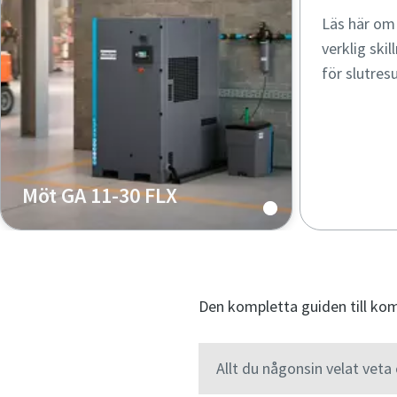
Läs här om
verklig ski
för slutresu
Möt GA 11-30 FLX
Ta reda på allt om helt nya GA 11-
30 FLX.
Den kompletta guiden till ko
Allt du någonsin velat vet