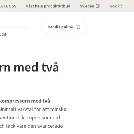
KTA OSS
vårt hela produktutbud
Sweden
Sök
Handla online
Meny
vtal
rn med två
 kompressorn med två
inimalt varvtal för att minska
onventionell kompressor med
Och tack vare den avancerade