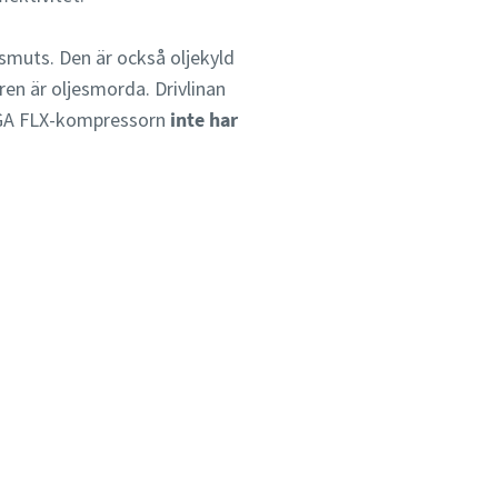
muts. Den är också oljekyld
gren är oljesmorda. Drivlinan
tt GA FLX-kompressorn
inte har