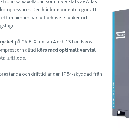
ktroniska växellådan som utvecklats av Atlas
a kompressorer. Den här komponenten gör att
ll ett minimum när luftbehovet sjunker och
ngsläge.
trycket
på GA FLX mellan 4 och 13 bar. Neos
ompressorn alltid
körs med optimalt varvtal
ta luftflöde.
ig prestanda och drifttid är den IP54-skyddad från