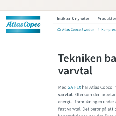
Insikter & nyheter
Produkte
Atlas Copco Sweden
Kompress
Tekniken b
varvtal
Med
GA FLX
har Atlas Copco i
varvtal
. Eftersom den arbet
energi- förbrukningen under a
fast varvtal. Det beror på at