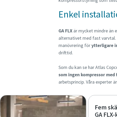
kompressorstyrning som tillva
Enkel installat
GA FLX
är mycket mindre än en
alternativet med fast varvtal
manövrering för
ytterligare i
drifttid.
Som du kan se har Atlas Copc
som ingen kompressor med fa
arbetsprincip. Våra experter är 
Fem skäl
GA FLX-