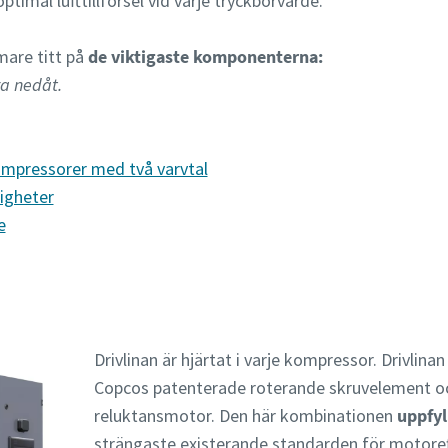
timal lufttillförsel vid varje tryckbörvärde.
rmare titt på
de viktigaste komponenterna:
ra nedåt.
mpressorer med två varvtal
igheter
e
Drivlinan är hjärtat i varje kompressor. Drivlinan
Copcos patenterade roterande skruvelement och
reluktansmotor. Den här kombinationen
uppfyl
strängaste existerande standarden för motoreff