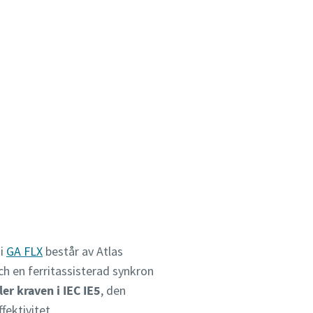
 i
GA FLX
består av Atlas
 en ferritassisterad synkron
ler kraven i IEC IE5
, den
ektivitet.