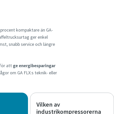
0 procent kompaktare än GA-
ffeltrucksurtag ger enkel
st, snabb service och längre
för att
ge energibesparingar
rågor om GA FLX:s teknik- eller
Vilken av
industrikompressorerna