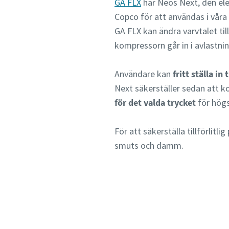
GA FLX
har Neos Next, den ele
Copco för att användas i vår
GA FLX kan ändra varvtalet ti
kompressorn går in i avlastni
Användare kan
fritt ställa in 
Next säkerställer sedan att k
för det valda trycket
för högs
För att säkerställa tillförlitl
smuts och damm.