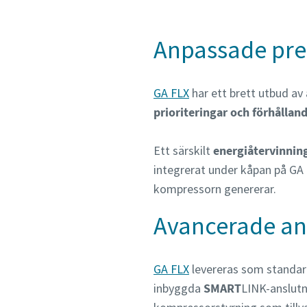
Anpassade pre
GA FLX
har ett brett utbud av
prioriteringar och förhållan
Ett särskilt
energiåtervinnin
integrerat under kåpan på GA 
kompressorn genererar.
Avancerade an
GA FLX
levereras som standar
inbyggda
SMART
LINK-anslut