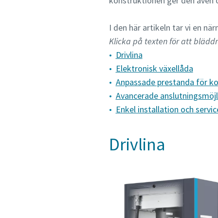
konstruktionen ger den även op
I den här artikeln tar vi en nä
Klicka på texten för att blädd
Drivlina
Elektronisk växellåda
Anpassade prestanda för ko
Avancerade anslutningsmöjl
Enkel installation och servic
Drivlina