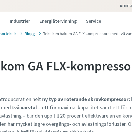
KONTA
r
Industrier
Energiåtervinning
Service
orteknik
Blogg
Tekniken bakom GA FLX-kompressorn med två var
akom GA FLX-kompresso
ntroducerat en helt
ny typ av roterande skruvkompressor:
ar med
två varvtal
– ett för maximal kapacitet samt ett för m
vlastning – blir den upp till 20 procent effektivare än en k
t den har mycket lägre övergångs- och avlastningsförluster. 