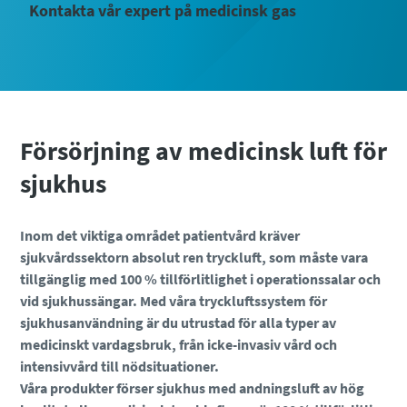
Kontakta vår expert på medicinsk gas
Allt du behöver veta om din process för
Försörjning av medicinsk luft för
pneumatiska transporter
sjukhus
Allt du behöver veta om din process för
Allt du behöver veta om din process för
Upptäck hur du kan skapa en effektivare process för
pneumatiska transporter
pneumatiska transporter
pneumatiska transporter.
Inom det viktiga området patientvård kräver
Upptäck hur du kan skapa en effektivare process för
Upptäck hur du kan skapa en effektivare process för
sjukvårdssektorn absolut ren tryckluft, som måste vara
pneumatiska transporter.
pneumatiska transporter.
Läs mer
tillgänglig med 100 % tillförlitlighet i operationssalar och
vid sjukhussängar. Med våra tryckluftssystem för
Läs mer
Läs mer
sjukhusanvändning är du utrustad för alla typer av
medicinskt vardagsbruk, från icke-invasiv vård och
intensivvård till nödsituationer.
Våra produkter förser sjukhus med andningsluft av hög