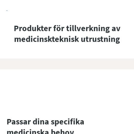
Produkter för tillverkning av
medicinskteknisk utrustning
Upptäck vårt heltäckande sortiment på
BeaconMedaes webbplats
Passar dina specifika
medicinska behov