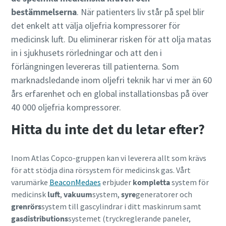
bestämmelserna
. När patienters liv står på spel blir
det enkelt att välja oljefria kompressorer för
medicinsk luft. Du eliminerar risken för att olja matas
in i sjukhusets rörledningar och att den i
förlängningen levereras till patienterna. Som
marknadsledande inom oljefri teknik har vi mer än 60
års erfarenhet och en global installationsbas på över
40 000 oljefria kompressorer.
Hitta du inte det du letar efter?
Inom Atlas Copco-gruppen kan vi leverera allt som krävs
för att stödja dina rörsystem för medicinsk gas. Vårt
varumärke
BeaconMedaes
erbjuder
kompletta
system för
medicinsk
luft
,
vakuum
system,
syre
generatorer och
grenrörs
system till gascylindrar i ditt maskinrum samt
gasdistributions
systemet (tryckreglerande paneler,