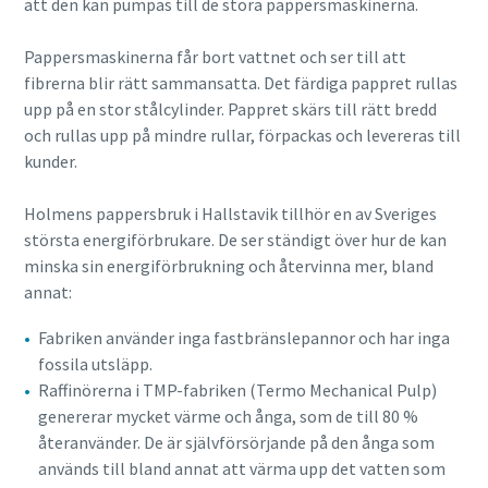
att den kan pumpas till de stora pappersmaskinerna.
att kunna kontakta dig via den
insamlade informationen. Mer
Pappersmaskinerna får bort vattnet och ser till att
information finns i vår
fibrerna blir rätt sammansatta. Det färdiga pappret rullas
integritetspolicy.
upp på en stor stålcylinder. Pappret skärs till rätt bredd
och rullas upp på mindre rullar, förpackas och levereras till
Jag har läst och accepterat
integritetspolicyn
kunder.
Holmens pappersbruk i Hallstavik tillhör en av Sveriges
största energiförbrukare. De ser ständigt över hur de kan
Skicka
minska sin energiförbrukning och återvinna mer, bland
annat:
Jag är inte en robot
Klicka för att verifiera
Fabriken använder inga fastbränslepannor och har inga
Friendly
Captcha ⇗
fossila utsläpp.
Raffinörerna i TMP-fabriken (Termo Mechanical Pulp)
genererar mycket värme och ånga, som de till 80 %
återanvänder. De är självförsörjande på den ånga som
används till bland annat att värma upp det vatten som