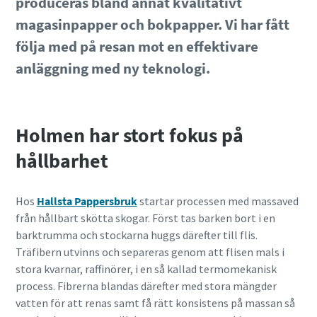
produceras bland annat kvalitativt
Land
Läs mer >
magasinpapper och bokpapper. Vi har fått
följa med på resan mot en effektivare
anläggning med ny teknologi.
Postnummer
Holmen har stort fokus på
Din förfrågan
hållbarhet
Hos
Hallsta Pappersbruk
startar processen med massaved
från hållbart skötta skogar. Först tas barken bort i en
barktrumma och stockarna huggs därefter till flis.
Träfibern utvinns och separeras genom att flisen mals i
stora kvarnar, raffinörer, i en så kallad termomekanisk
process. Fibrerna blandas därefter med stora mängder
Genom att skicka in denna
vatten för att renas samt få rätt konsistens på massan så
förfrågan kommer Atlas Copco