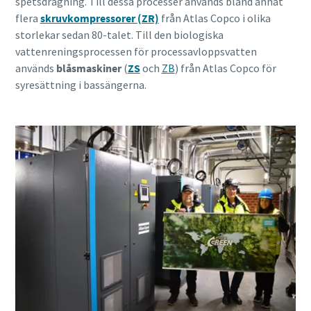
spetsdragning. Till dessa processer används bland annat
flera
skruvkompressorer (ZR)
från Atlas Copco i olika
storlekar sedan 80-talet. Till den biologiska
vattenreningsprocessen för processavloppsvatten
används
blåsmaskiner
(
ZS
och
ZB
) från Atlas Copco för
syresättning i bassängerna.