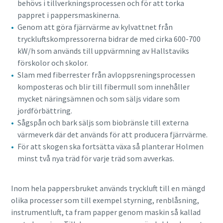
behövs i tillverkningsprocessen och för att torka
pappret i pappersmaskinerna.
Genom att göra fjärrvärme av kylvattnet från
tryckluftskompressorerna bidrar de med cirka 600-700
kW/h som används till uppvärmning av Hallstaviks
förskolor och skolor.
Slam med fiberrester från avloppsreningsprocessen
komposteras och blir till fibermull som innehåller
mycket näringsämnen och som säljs vidare som
jordförbättring.
Sågspån och bark säljs som biobränsle till externa
värmeverk där det används för att producera fjärrvärme.
Allt du behöver veta om din process för
För att skogen ska fortsätta växa så planterar Holmen
pneumatiska transporter
minst två nya träd för varje träd som avverkas.
Upptäck hur du kan skapa en effektivare process för
pneumatiska transporter.
Inom hela pappersbruket används tryckluft till en mängd
olika processer som till exempel styrning, renblåsning,
Läs mer
instrumentluft, ta fram papper genom maskin så kallad