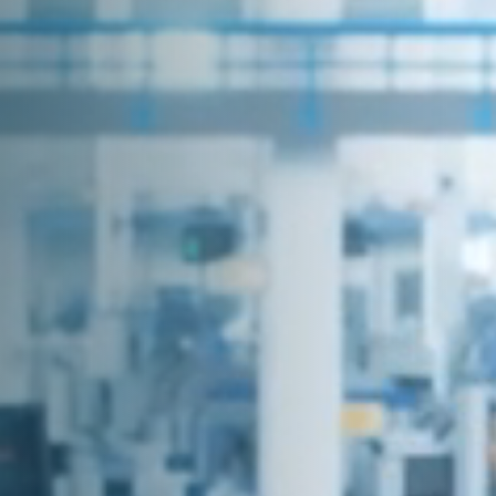
Läs mer >
3
steg för
hållbara
besparingar