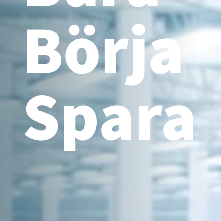
Börja
Spara
Marknadens mest energieffektiva
blåsmaskiner
Vi erbjuder ett komplett produktprogram inom lågtryck
och vi kan hjälpa kunder att hitta en optimal lösning
oavsett behov och typ av applikation. En blåsmaskin
från Atlas Copco kan sänka energikostnaderna med upp
till 40%.