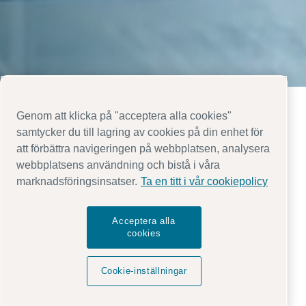
Genom att klicka på "acceptera alla cookies"
samtycker du till lagring av cookies på din enhet för
att förbättra navigeringen på webbplatsen, analysera
webbplatsens användning och bistå i våra
marknadsföringsinsatser.
Ta en titt i vår cookiepolicy
Ditt tryckluftssystem är en av dina största
energiförbrukare. Förbättra dess
effektivitet
och
dina
driftskostnader och CO₂-avtryck
kommer
Acceptera alla
sjunka kraftigt
. Som en bonus får du högre
cookies
tillförlitlighet
,
maskin tillgänglighet
och
noll stilleståndstid
.
Cookie-inställningar