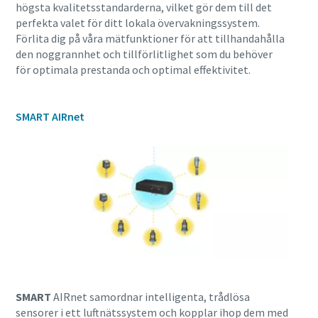
högsta kvalitetsstandarderna, vilket gör dem till det
perfekta valet för ditt lokala övervakningssystem.
Förlita dig på våra mätfunktioner för att tillhandahålla
den noggrannhet och tillförlitlighet som du behöver
för optimala prestanda och optimal effektivitet.
SMART AIRnet
Allt du behöver veta om din process för
pneumatiska transporter
Upptäck hur du kan skapa en effektivare process för
pneumatiska transporter.
SMART
AIRnet samordnar intelligenta, trådlösa
Läs mer
sensorer i ett luftnätssystem och kopplar ihop dem med