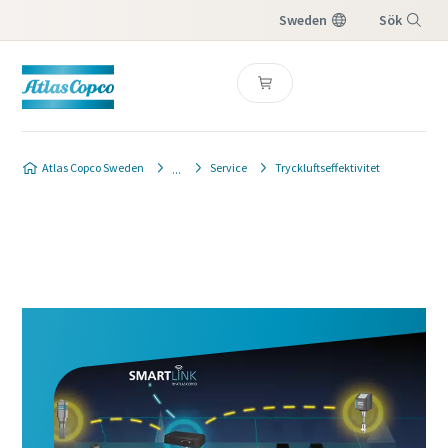
Sweden
Sök
Meny
Atlas Copco Sweden
Service
Tryckluftseffektivitet