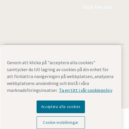
Visit the site
Genom att klicka på "acceptera alla cookies"
samtycker du till lagring av cookies på din enhet för
Legal & Privacy Notices
Cookie-inställningar
Tillgänglighet
att förbättra navigeringen på webbplatsen, analysera
Sitemap
webbplatsens användning och bistå i våra
marknadsföringsinsatser.
Ta en titt i vår cookiepolicy
© 2026 Atlas Copco AB GROUP CENTER
Acceptera alla cookies
Upptäck hur Atlas Copco Group möjliggör teknik som
omvandlar framtiden.
Cookie-inställningar