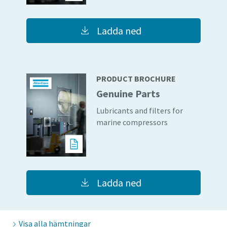
Ladda ned
PRODUCT BROCHURE
Genuine Parts
Lubricants and filters for
marine compressors
Allt du behöver veta om din process för
pneumatiska transporter
Upptäck hur du kan skapa en effektivare process för
Ladda ned
pneumatiska transporter.
Läs mer
Visa alla hämtningar