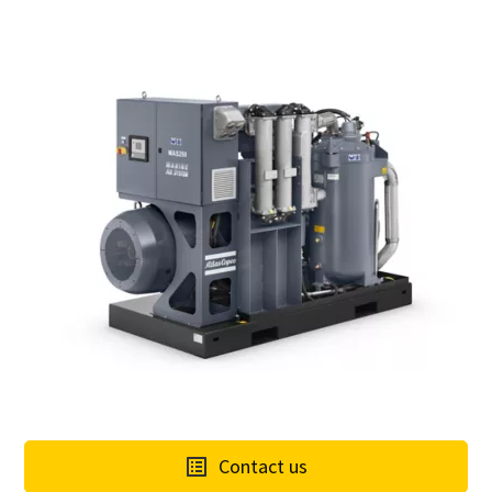
Marknadens mest energieffektiva
blåsmaskiner
Vi erbjuder ett komplett produktprogram inom lågtryck
och vi kan hjälpa kunder att hitta en optimal lösning
oavsett behov och typ av applikation. En blåsmaskin från
Atlas Copco kan sänka energikostnaderna med upp till
40%.
Contact us