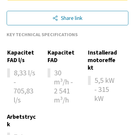
Läs mer >
Share link
KEY TECHNICAL SPECIFICATIONS
Kapacitet
Kapacitet
Installerad
FAD l/s
FAD
motoreffe
kt
8,33 l/s
30
5,5 kW
-
m³/h -
- 315
705,83
2 541
kW
l/s
m³/h
Arbetstryc
k