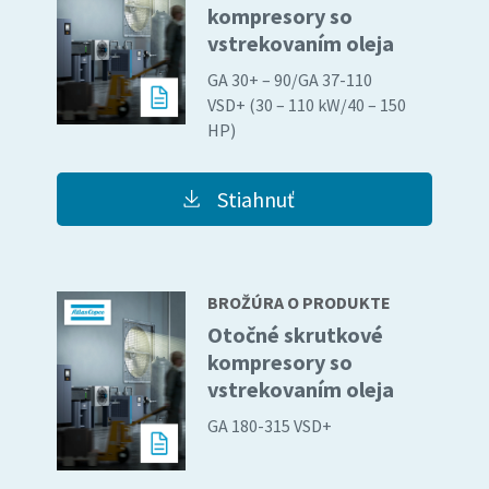
kompresory so
vstrekovaním oleja
GA 30+ – 90/GA 37-110
VSD+ (30 – 110 kW/40 – 150
Všetko, čo potrebujete vedieť o procese
HP)
pneumatickej prepravy.
Zistite, ako môžete vytvoriť efektívnejší proces
Stiahnuť
pneumatickej prepravy.
Zistiť
BROŽÚRA O PRODUKTE
Otočné skrutkové
kompresory so
vstrekovaním oleja
GA 180-315 VSD+