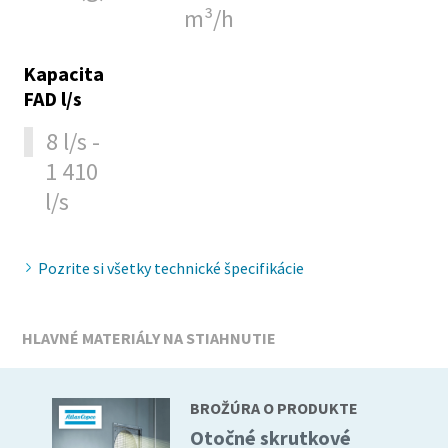
m³/h
10 krokov k ekologickej a efektívnejšej výrobe
Kapacita
stlačeného vzduchu
FAD l/s
Redukcia uhlíka pre ekologickú výrobu – všetko, čo
8 l/s -
potrebujete vedieť
1 410
l/s
Zistiť
Pozrite si všetky technické špecifikácie
HLAVNÉ MATERIÁLY NA STIAHNUTIE
BROŽÚRA O PRODUKTE
Otočné skrutkové