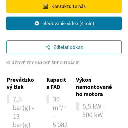
Kontaktujte nás
Sledovanie videa (4 min)
Zdieľať odkaz
KĽÚČOVÉ TECHNICKÉ ŠPECIFIKÁCIE
Prevádzko
Kapacit
Výkon
vý tlak
a FAD
namontované
ho motora
7,5
30
5,5 kW -
bar(g) -
m³/h
500 kW
13
-
bar(g)
5 082