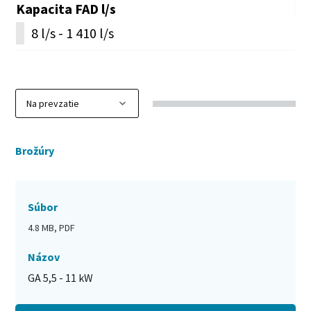
Kapacita FAD l/s
8 l/s - 1 410 l/s
Brožúry
Súbor
4.8 MB, PDF
Názov
GA 5,5 - 11 kW