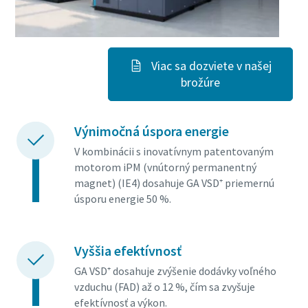
Viac sa dozviete v našej
brožúre
Výnimočná úspora energie
V kombinácii s inovatívnym patentovaným
motorom iPM (vnútorný permanentný
magnet) (IE4) dosahuje GA VSD⁺ priemernú
úsporu energie 50 %.
Vyššia efektívnosť
GA VSD⁺ dosahuje zvýšenie dodávky voľného
vzduchu (FAD) až o 12 %, čím sa zvyšuje
efektívnosť a výkon.