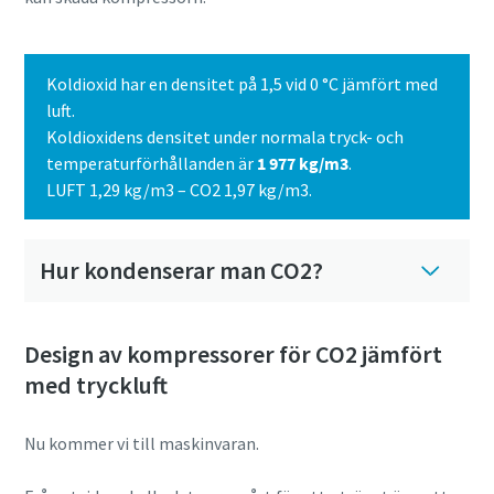
Koldioxid har en densitet på 1,5 vid 0 °C jämfört med
luft.
Koldioxidens densitet under normala tryck- och
temperaturförhållanden är
1 977 kg/m3
.
LUFT 1,29 kg/m3 – CO2 1,97 kg/m3.
Hur kondenserar man CO2?
Allt du behöver veta om din process för
pneumatiska transporter
Design av kompressorer för CO2 jämfört
Upptäck hur du kan skapa en effektivare process för
med tryckluft
pneumatiska transporter.
Nu kommer vi till maskinvaran.
Läs mer