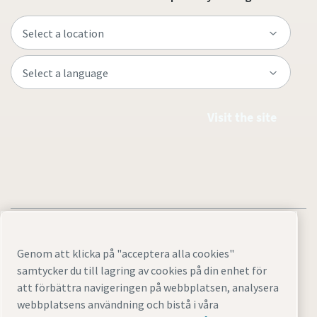
Visit the site
Genom att klicka på "acceptera alla cookies"
samtycker du till lagring av cookies på din enhet för
Legal & Privacy Notices
Cookie-inställningar
Tillgänglighet
att förbättra navigeringen på webbplatsen, analysera
Sitemap
webbplatsens användning och bistå i våra