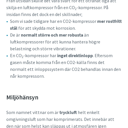
Från utsidan skulle det vara svårt för ett otränat öga att
skilja en luftkompressor från en CO
-kompressor. På
2
insidan finns det dock en del skillnader
:
Som vi sade tidigare har en CO2-kompressor
mer rostfritt
stål
för att skydda mot korrosion.
De är
normalt större och mer robusta
än
luftkompressorer för att kunna hantera högre
belastning och större vibrationer.
En CO
-kompressor har
inget direktinlopp
. Eftersom
2
gasen måste komma från en CO2-källa finns det
normalt ett inloppssystem där CO2 behandlas innan den
når kompressorn.
Miljöhänsyn
Som namnet vittnar om är
tryckluft
helt enkelt
omgivningsluft som har komprimerats. Det innebär att
den när som helst kan släppas ut i atmosfären igen