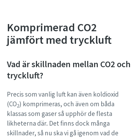
Komprimerad CO2
jämfört med tryckluft
Vad är skillnaden mellan CO2 och
tryckluft?
Marknadens mest energieffektiva
blåsmaskiner
Precis som vanlig luft kan även koldioxid
Vi erbjuder ett komplett produktprogram inom lågtryck
(CO
) komprimeras, och även om båda
2
och vi kan hjälpa kunder att hitta en optimal lösning
klassas som gaser så upphör de flesta
oavsett behov och typ av applikation. En blåsmaskin från
likheterna där. Det finns dock många
Atlas Copco kan sänka energikostnaderna med upp till
40%.
skillnader, så nu ska vi gå igenom vad de