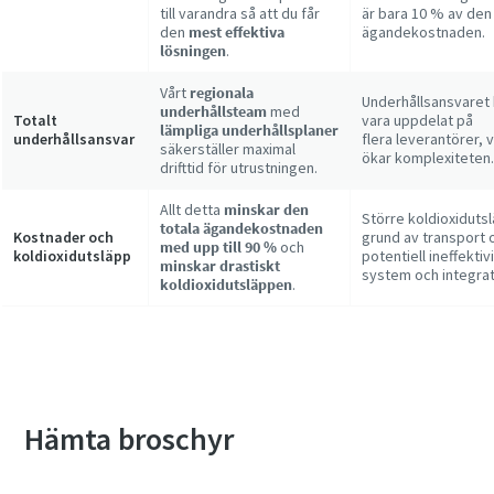
till varandra så att du får
är bara 10 % av den 
den
mest effektiva
ägandekostnaden.
lösningen
.
Vårt
regionala
Underhållsansvaret
underhållsteam
med
Totalt
vara uppdelat på
lämpliga underhållsplaner
underhållsansvar
flera leverantörer, v
säkerställer maximal
ökar komplexiteten.
drifttid för utrustningen.
Allt detta
minskar den
Större koldioxiduts
totala ägandekostnaden
Kostnader och
grund av transport 
med upp till 90 %
och
koldioxidutsläpp
potentiell ineffektivi
minskar drastiskt
system och integrat
koldioxidutsläppen
.
Hämta broschyr