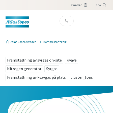
Sweden
Sök
Meny
Kontakta oss för att få
Atlas Copco Sweden
Kompressorteknik
råd från våra experter
Framställning av syrgas on-site
Endast de fält som är markerade med (*) är
Kväve
obligatoriska
Nitrogen generator
Syrgas
Personuppgifter
Framställning av kvävgas på plats
cluster_tons
Förnamn
Efternamn