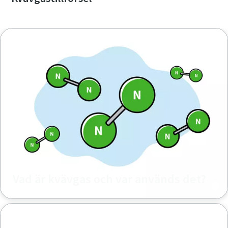
Vad är kvävgas och var används det?