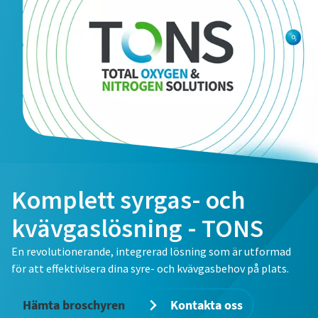
E-post
Telefon
Mer information
Företag
Marknadens mest energieffektiva
Komplett syrgas- och
blåsmaskiner
kvävgaslösning - TONS
Land
Vi erbjuder ett komplett produktprogram inom lågtryck
och vi kan hjälpa kunder att hitta en optimal lösning
En revolutionerande, integrerad lösning som är utformad
oavsett behov och typ av applikation. En blåsmaskin från
för att effektivisera dina syre- och kvävgasbehov på plats.
Atlas Copco kan sänka energikostnaderna med upp till
Ort
40%.
Hämta broschyren
Kontakta oss