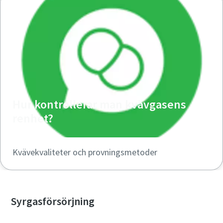
Hur kontrollerar man kvävgasens
renhet?
Kvävekvaliteter och provningsmetoder
Syrgasförsörjning