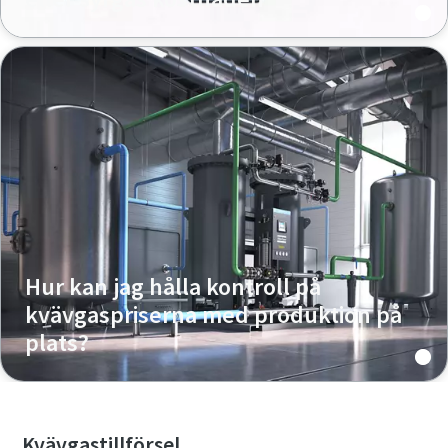
Hur kan jag hålla kontroll på
kvävgaspriserna med produktion på
plats?
Kvävgastillförsel