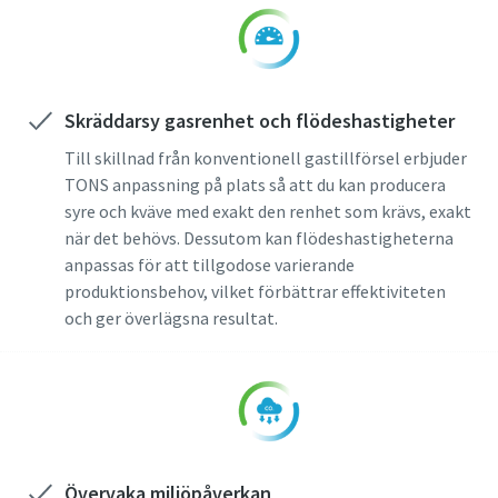
Skräddarsy gasrenhet och flödeshastigheter
Till skillnad från konventionell gastillförsel erbjuder
TONS anpassning på plats så att du kan producera
syre och kväve med exakt den renhet som krävs, exakt
när det behövs. Dessutom kan flödeshastigheterna
anpassas för att tillgodose varierande
produktionsbehov, vilket förbättrar effektiviteten
Allt du behöver veta om din process för
och ger överlägsna resultat.
pneumatiska transporter
Upptäck hur du kan skapa en effektivare process för
pneumatiska transporter.
Läs mer
Övervaka miljöpåverkan