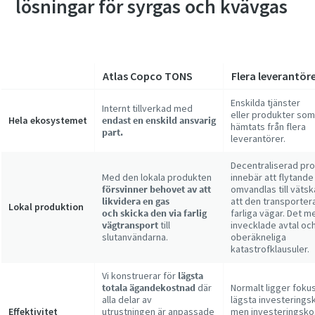
lösningar för syrgas och kvävgas
Atlas Copco TONS
Flera leverantör
Enskilda tjänster
Internt tillverkad med
eller produkter som
Hela ekosystemet
endast en enskild ansvarig
hämtats från flera
part.
leverantörer.
Decentraliserad pr
Med den lokala produkten
innebär att flytande
försvinner behovet av att
omvandlas till vätsk
likvidera en gas
att den transportera
Lokal produktion
och skicka den via farlig
farliga vägar. Det m
vägtransport
till
invecklade avtal oc
slutanvändarna.
oberäkneliga
katastrofklausuler.
Vi konstruerar för
lägsta
totala ägandekostnad
där
Normalt ligger foku
alla delar av
lägsta investerings
Effektivitet
utrustningen är anpassade
men investeringsk