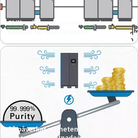
Skillnaden mellan renhet och
kvalitet för industrigaser
Så påverkar renheten hos kvävgas
eller syrgas kostnaden