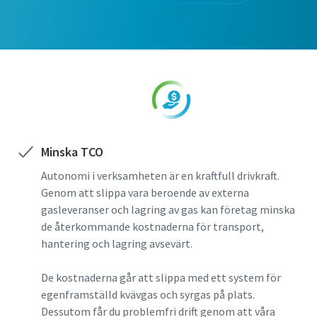
Postnummer
Läs mer >
Förfrågan
Din förfrågan:
Minska TCO
Autonomi i verksamheten är en kraftfull drivkraft.
Genom att slippa vara beroende av externa
gasleveranser och lagring av gas kan företag minska
de återkommande kostnaderna för transport,
Genom att du skickar den här
hantering och lagring avsevärt.
förfrågan kan Atlas Copco
kontakta dig med hjälp av den
De kostnaderna går att slippa med ett system för
insamlade informationen. Du
egenframställd kvävgas och syrgas på plats.
hittar mer information i vår
Dessutom får du problemfri drift genom att våra