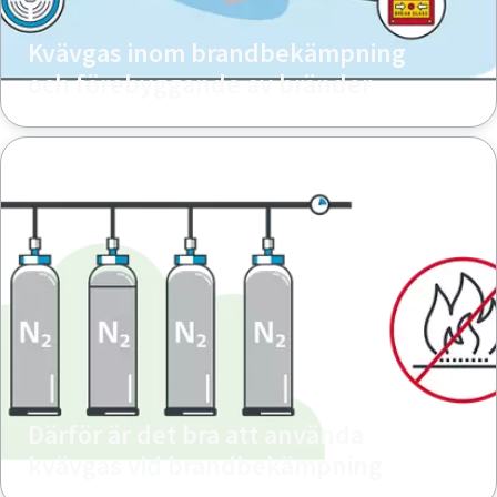
Kvävgas inom brandbekämpning
och förebyggande av bränder
Därför är det bra att använda
kvävgas vid brandbekämpning