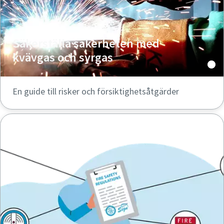
Säkerställa säkerheten med
kvävgas och syrgas
En guide till risker och försiktighetsåtgärder