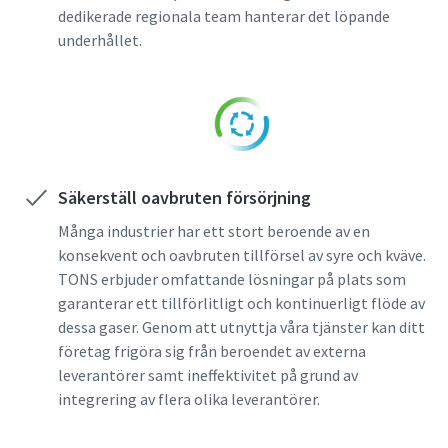
sekretesspolicy.
dedikerade regionala team hanterar det löpande
underhållet.
Jag har läst och godkänt
sekretesspolicyn
Skicka
Säkerställ oavbruten försörjning
Jag är inte en robot
Många industrier har ett stort beroende av en
Klicka för att verifiera
konsekvent och oavbruten tillförsel av syre och kväve.
Friendly
Captcha ⇗
TONS erbjuder omfattande lösningar på plats som
garanterar ett tillförlitligt och kontinuerligt flöde av
dessa gaser. Genom att utnyttja våra tjänster kan ditt
företag frigöra sig från beroendet av externa
leverantörer samt ineffektivitet på grund av
integrering av flera olika leverantörer.